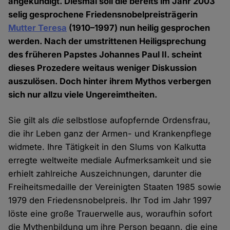
angekündigt. Diesmal soll die bereits im Jahr 2003
selig gesprochene Friedensnobelpreisträgerin
Mutter Teresa
(1910–1997) nun heilig gesprochen
werden. Nach der umstrittenen Heiligsprechung
des früheren Papstes Johannes Paul II. scheint
dieses Prozedere weitaus weniger Diskussion
auszulösen. Doch hinter ihrem Mythos verbergen
sich nur allzu viele Ungereimtheiten.
Sie gilt als
die
selbstlose aufopfernde Ordensfrau,
die ihr Leben ganz der Armen- und Krankenpflege
widmete. Ihre Tätigkeit in den Slums von Kalkutta
erregte weltweite mediale Aufmerksamkeit und sie
erhielt zahlreiche Auszeichnungen, darunter die
Freiheitsmedaille der Vereinigten Staaten 1985 sowie
1979 den Friedensnobelpreis. Ihr Tod im Jahr 1997
löste eine große Trauerwelle aus, woraufhin sofort
die Mythenbildung um ihre Person begann, die eine