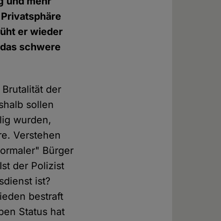
ng und mehr
 Privatsphäre
üht er wieder
t das schwere
rutalität der
shalb sollen
lig wurden,
re. Verstehen
normaler" Bürger
t der Polizist
dienst ist?
ieden bestraft
en Status hat