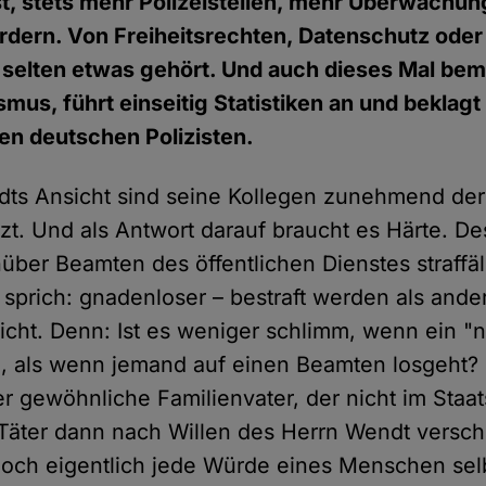
st, stets mehr Polizeistellen, mehr Überwachu
ordern. Von Freiheitsrechten, Datenschutz oder
r selten etwas gehört. Und auch dieses Mal bem
ismus, führt einseitig Statistiken an und beklag
en deutschen Polizisten.
s Ansicht sind seine Kollegen zunehmend der B
t. Und als Antwort darauf braucht es Härte. De
nüber Beamten des öffentlichen Dienstes straffäl
– sprich: gnadenloser – bestraft werden als ande
cht. Denn: Ist es weniger schlimm, wenn ein "
d, als wenn jemand auf einen Beamten losgeht? Is
r gewöhnliche Familienvater, der nicht im Staats
Täter dann nach Willen des Herrn Wendt versch
och eigentlich jede Würde eines Menschen selb