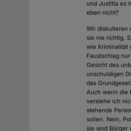
und Justitia es 
eben nicht?
Wir diskutieren 
sie nie richtig.
wie Kriminalitä
Faustschlag nur 
Gesicht des unb
unschuldigen Dr
das Grundgesetz
Auch wenn die E
verstehe ich ni
stehende Person
sollen. Nein, P
sie sind Bürger 