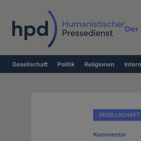
Direkt
zum
Inhalt
Der 
Vollt
Gesellschaft
Politik
Religionen
Inter
Hauptnavigation
GESELLSCHAFT
Kommentar