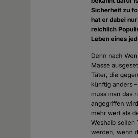
bekannt dafür i
Sicherheit zu f
hat er dabei nu
reichlich Popul
Leben eines jed
Denn nach Wendt
Masse ausgesetz
Täter, die gege
künftig anders 
muss man das ni
angegriffen wir
mehr wert als de
Weshalb sollen 
werden, wenn d