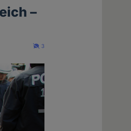
eich –
3