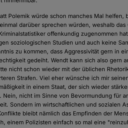
ht hinnehmbar.
att Polemik würde schon manches Mal helfen, 
 einmal darüber sprechen würden, weshalb das 
 Kriminalstatistiker offenkundig zugenommen hat
igen soziologischen Studien und auch keine S
ntnis zu kommen, dass Aggressivität gern in e
chtigkeit gedeiht. Wendt kann sich also gern an
tte nicht schon wieder mit der üblichen Rhetori
teren Strafen. Viel eher wünsche ich mir seine
mäßigkeit in einem Staat, der sich wieder stärk
 Nein, nicht im Sinne von Bevormundung für a
eit. Sondern im wirtschaftlichen und sozialen A
onflikte bleibt nämlich das Empfinden der Men
h, einem Polizisten einfach so mal eine "reinz