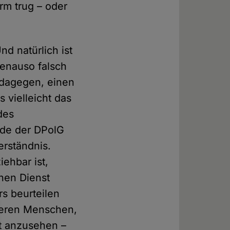
orm trug – oder
nd natürlich ist
 genauso falsch
 dagegen, einen
 vielleicht das
des
nde der DPolG
rständnis.
ehbar ist,
chen Dienst
s beurteilen
hteren Menschen,
ht anzusehen –