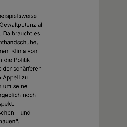
beispielsweise
Gewaltpotenzial
. Da braucht es
amthandschuhe,
inem Klima von
 die Politik
k der schärferen
n Appell zu
er um seine
ngeblich noch
spekt.
schen – und
uhauen".