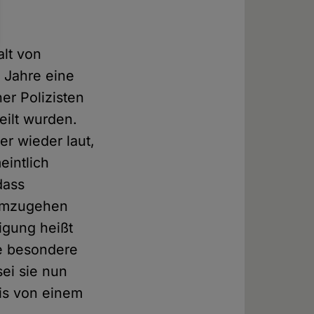
alt von
 Jahre eine
er Polizisten
eilt wurden.
r wieder laut,
eintlich
dass
 umzugehen
igung heißt
e besondere
ei sie nun
nis von einem