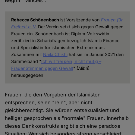
Begriff "Mincels".
Rebecca Schönenbach
ist Vorsitzende von
Frauen für
Freiheit e. V.
Der Verein setzt sich gegen Gewalt gegen
Frauen ein. Schönenbach ist Diplom-Volkswirtin,
zertifiziert in Schariafragen bezüglich Islamic Finance
und Spezialistin für islamischen Extremismus.
Zusammen mit
Naïla Chikhi
hat sie im Januar 2021 den
Sammelband "
Ich will frei sein, nicht mutig –
FrauenStimmen gegen Gewalt
" (Alibri)
herausgegeben.
Frauen, die den Vorgaben der Islamisten
entsprechen, seien "rein", aber nicht
gleichberechtigt. Sie würden entsexualisiert und
heiliger gesprochen als "normale" Frauen. Innerhalb
dieses Denkkonstrukts ergibt sich eine paradoxe
Situation: Wer sich besonders streng verschleiert,