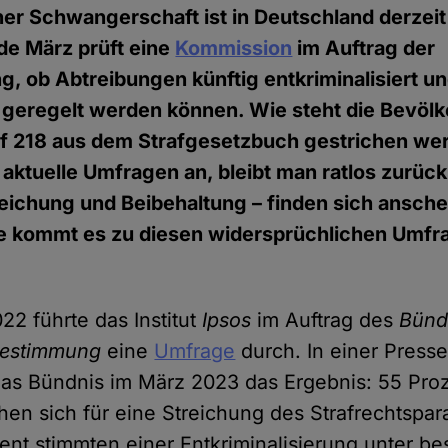
er Schwangerschaft ist in Deutschland derzeit
nde März prüft eine
Kommission
im Auftrag der
, ob Abtreibungen künftig entkriminalisiert u
 geregelt werden können. Wie steht die Bevöl
raf 218 aus dem Strafgesetzbuch gestrichen we
 aktuelle Umfragen an, bleibt man ratlos zurück
reichung und Beibehaltung – finden sich ansch
e kommt es zu diesen widersprüchlichen Umfr
2 führte das Institut
Ipsos
im Auftrag des
Bünd
tbestimmung
eine
Umfrage
durch. In einer Presse
 das Bündnis im März 2023 das Ergebnis: 55 Pro
hen sich für eine Streichung des Strafrechtspar
ent stimmten einer Entkriminalisierung unter b