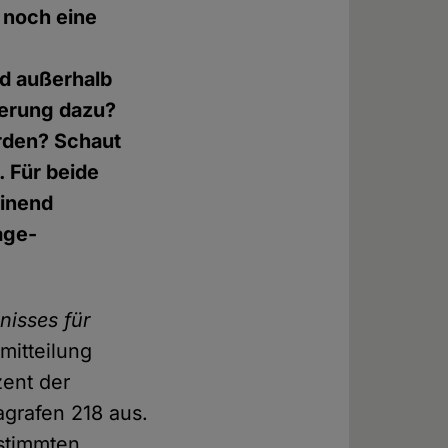
 noch eine
nd außerhalb
kerung dazu?
rden? Schaut
. Für beide
einend
age-
nisses für
mitteilung
zent der
agrafen 218 aus.
estimmten