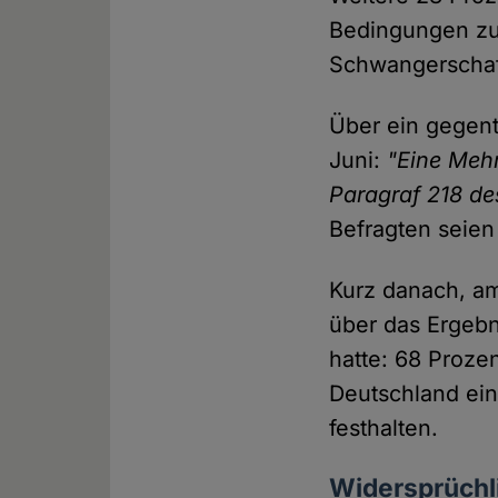
Bedingungen zu.
Schwangerschaf
Über ein gegent
Juni:
"Eine Mehr
Paragraf 218 de
Befragten seien
Kurz danach, am
über das Ergebn
hatte: 68 Proze
Deutschland eine
festhalten.
Widersprüchl