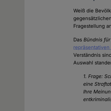
Weiß die Bevölke
gegensätzliche
Fragestellung a
Das
Bündnis für
repräsentative
Verständnis sind
Auswahl stande
1. Frage: S
eine Straft
Ihre Meinun
entkriminali