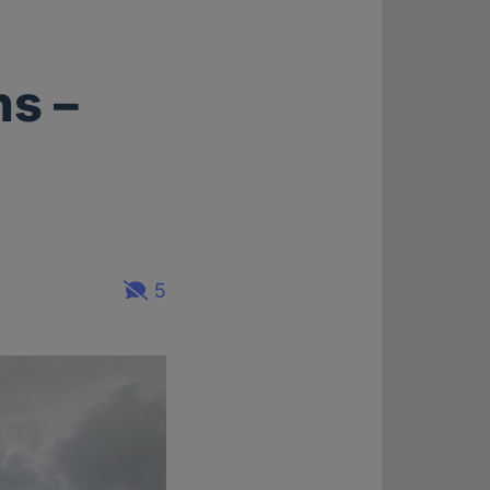
s –
5