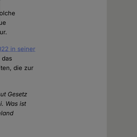
solche
aue
ur.
22 in seiner
r das
ten, die zur
aut Gesetz
i. Was ist
hland