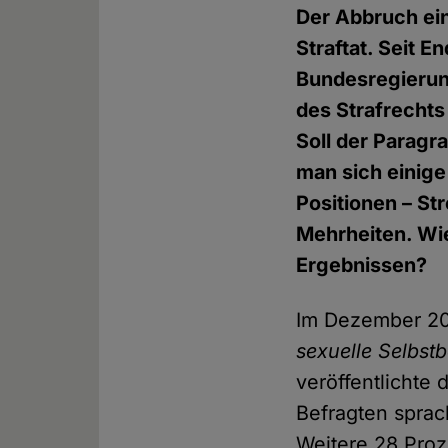
Der Abbruch ein
Straftat. Seit E
Bundesregierung
des Strafrechts
Soll der Parag
man sich einige
Positionen – St
Mehrheiten. Wi
Ergebnissen?
Im Dezember 202
sexuelle Selbs
veröffentlichte
Befragten sprac
Weitere 28 Proz