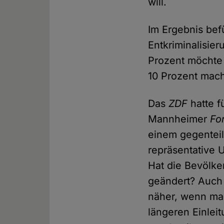
will.
Im Ergebnis bef
Entkriminalisie
Prozent möchte 
10 Prozent mach
Das
ZDF
hatte f
Mannheimer
Fo
einem gegenteil
repräsentative 
Hat die Bevölke
geändert? Auch 
näher, wenn ma
längeren Einlei