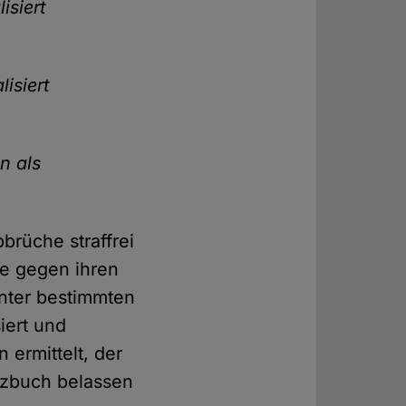
isiert
isiert
n als
brüche straffrei
ie gegen ihren
unter bestimmten
iert und
 ermittelt, der
tzbuch belassen