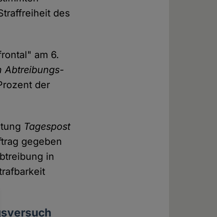
raffreiheit des
rontal" am 6.
n Abtreibungs-
rozent der
eitung
Tagespost
uftrag gegeben
btreibung in
trafbarkeit
gsversuch