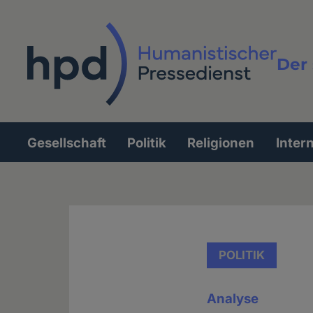
Direkt
zum
Inhalt
Der 
Vollt
Gesellschaft
Politik
Religionen
Inter
Hauptnavigation
POLITIK
Analyse