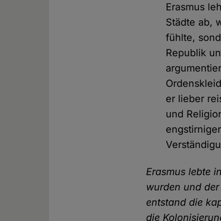
Erasmus le
Städte ab, 
fühlte, son
Republik un
argumentier
Ordenskleid
er lieber re
und Religion
engstirnige
Verständig
Erasmus lebte in 
wurden und der B
entstand die ka
die Kolonisierun