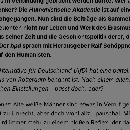
 in Verbindung gebracht werden dürfte. Wer a
enker? Die
Humanistische Akademie
ist auf ei
achgegangen. Nun sind die Beiträge als Samme
leuchten nicht nur Leben und Werk des Erasmu
seiner Zeit und die Geschichtspolitik derer, d
 Der
hpd
sprach mit Herausgeber Ralf Schöppne
uf den Humanisten.
Alternative für Deutschland (AfD) hat eine partei
s von Rotterdam benannt ist. Nach einem alte
chen Einstellungen – passt doch, oder?
ner:
Alte weiße Männer sind etwas in Verruf ge
t zu Unrecht, aber doch wohl allzu pauschal. Mi
ird immer mehr zu einem bloßen Reflex, der da