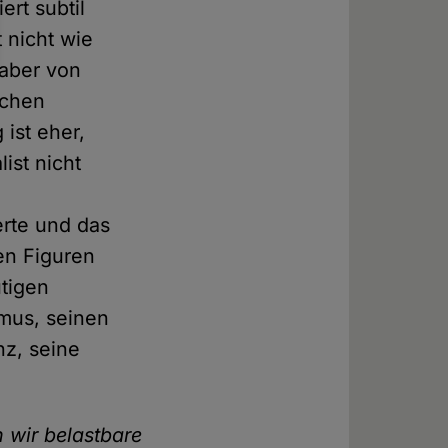
ert subtil
 nicht wie
aber von
schen
 ist eher,
ist nicht
rte und das
en Figuren
utigen
mus, seinen
nz, seine
 wir belastbare