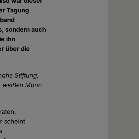
lso war dieser
ner Tagung
lband
s, sondern auch
ie ihn
r über die
nahe Stiftung,
n, weißen Mann
raten,
r scheint
s