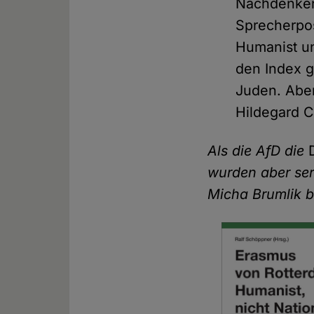
Nachdenken 
Sprecherpos
Humanist un
den Index g
Juden. Aber
Hildegard C
Als die AfD die
wurden aber ser
Micha Brumlik b