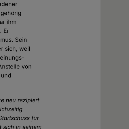
edener
ugehörig
war ihm
. Er
smus. Sein
r sich, weil
 Meinungs-
 Anstelle von
h und
ke neu rezipiert
ichzeitig
Startschuss für
t sich in seinem