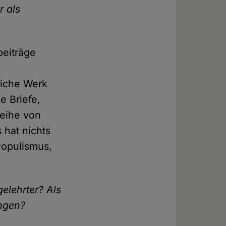
r als
beiträge
eiche Werk
e Briefe,
Reihe von
 hat nichts
Populismus,
elehrter? Als
ungen?