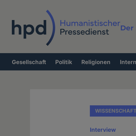
Direkt
zum
Inhalt
Der 
Vollt
Gesellschaft
Politik
Religionen
Inter
Hauptnavigation
WISSENSCHAF
Interview