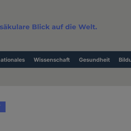
säkulare Blick auf die Welt.
extsuche
nationales
Wissenschaft
Gesundheit
Bild
T