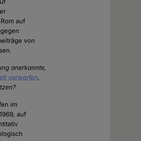
uf
er
n Rom auf
t gegen
beiträge von
sen.
tung anerkannte,
eit vorwarfen
,
etzen?
fen im
1969, auf
titativ
ologisch