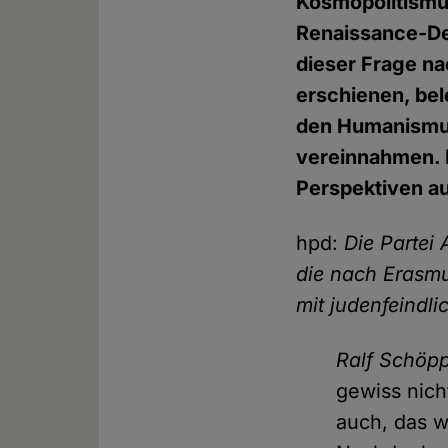
Kosmopolitismus
Renaissance-D
dieser Frage n
erschienen, be
den Humanismus 
vereinnahmen.
Perspektiven a
hpd:
Die Partei 
die nach Erasmu
mit judenfeindli
Ralf Schöpp
gewiss nich
auch, das w