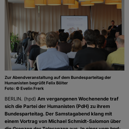
Zur Abendveranstaltung auf dem Bundesparteitag der
To
Humanisten begrüßt Felix Bölter
Hu
Foto: © Evelin Frerk
Fo
BERLIN. (hpd)
Am vergangenen Wochenende traf
sich die Partei der Humanisten (PdH) zu ihrem
Bundesparteitag. Der Samstagabend klang mit
einem Vortrag von Michael Schmidt-Salomon über
die Grenzen der Toleranzen aus. In einer vom
hpd
-