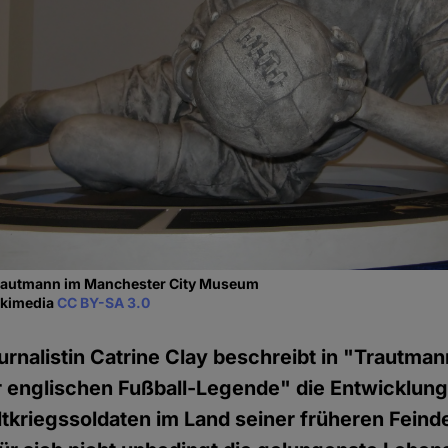
Trautmann im Manchester City Museum
ikimedia
CC BY-SA 3.0
ournalistin Catrine Clay beschreibt in "Trautm
r englischen Fußball-Legende" die Entwicklung
tkriegssoldaten im Land seiner früheren Fein