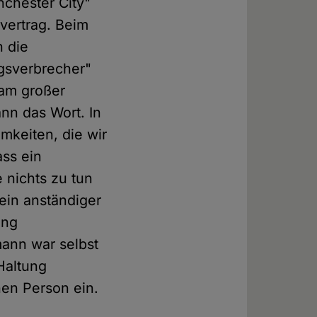
chester City"
vertrag. Beim
n die
egsverbrecher"
kam großer
nn das Wort. In
mkeiten, die wir
ass ein
 nichts zu tun
 ein anständiger
ung
mann war selbst
Haltung
nen Person ein.