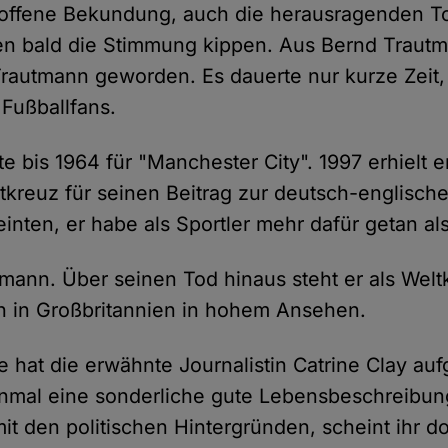
 offene Bekundung, auch die herausragenden T
ßen bald die Stimmung kippen. Aus Bernd Traut
 Trautmann geworden. Es dauerte nur kurze Zeit
 Fußballfans.
e bis 1964 für "Manchester City". 1997 erhielt e
kreuz für seinen Beitrag zur deutsch-englisch
nten, er habe als Sportler mehr dafür getan als 
tmann. Über seinen Tod hinaus steht er als Welt
h in Großbritannien in hohem Ansehen.
e hat die erwähnte Journalistin Catrine Clay au
einmal eine sonderliche gute Lebensbeschreibun
 mit den politischen Hintergründen, scheint ihr d