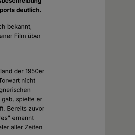
nsbeschreibung
ports deutlich.
ich bekannt,
fener Film über
land der 1950er
Torwart nicht
egnerischen
gab, spielte er
t. Bereits zuvor
res" ernannt
er aller Zeiten