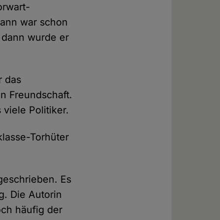
orwart-
mann war schon
, dann wurde er
r das
en Freundschaft.
viele Politiker.
klasse-Torhüter
fgeschrieben. Es
g. Die Autorin
och häufig der