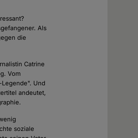
eressant?
sgefangener. Als
gegen die
nalistin Catrine
eg. Vom
l-Legende". Und
rtitel andeutet,
graphie.
wenig
chte soziale