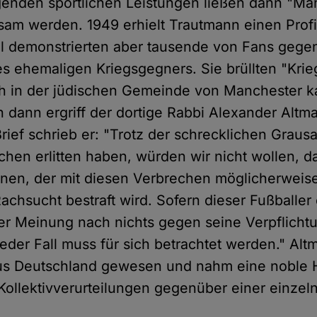
enden sportlichen Leistungen ließen dann "Man
sam werden. 1949 erhielt Trautmann einen Profi
l demonstrierten aber tausende von Fans gege
es ehemaligen Kriegsgegners. Sie brüllten "Kri
ch in der jüdischen Gemeinde von Manchester 
 dann ergriff der dortige Rabbi Alexander Altma
rief schrieb er: "Trotz der schrecklichen Grausa
chen erlitten haben, würden wir nicht wollen, d
hnen, der mit diesen Verbrechen möglicherweise
Rachsucht bestraft wird. Sofern dieser Fußballer
iner Meinung nach nichts gegen seine Verpflicht
der Fall muss für sich betrachtet werden." Alt
aus Deutschland gewesen und nahm eine noble 
Kollektivverurteilungen gegenüber einer einzel