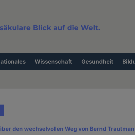
säkulare Blick auf die Welt.
extsuche
nationales
Wissenschaft
Gesundheit
Bild
 über den wechselvollen Weg von Bernd Trautma