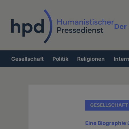
Direkt
zum
Inhalt
Der 
Vollt
Gesellschaft
Politik
Religionen
Inter
Hauptnavigation
GESELLSCHAFT
Eine Biographie