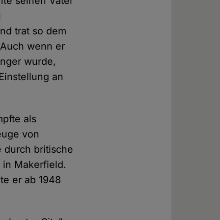
hte seinen Vater
u
nd trat so dem
. Auch wenn er
änger wurde,
Einstellung an
pfte als
euge von
durch britische
in Makerfield.
te er ab 1948