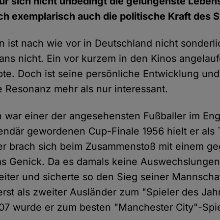
für sich nicht unbedingt die gelungenste Lebe
och exemplarisch auch die politische Kraft des S
 ist nach wie vor in Deutschland nicht sonderl
Fans nicht. Ein vor kurzem in den Kinos angelau
pte. Doch ist seine persönliche Entwicklung und
he Resonanz mehr als nur interessant.
war einer der angesehensten Fußballer im Eng
endär gewordenen Cup-Finale 1956 hielt er als 
, er brach sich beim Zusammenstoß mit einem g
s Genick. Da es damals keine Auswechslungen 
iter und sicherte so den Sieg seiner Mannschaf
rst als zweiter Ausländer zum "Spieler des Jah
7 wurde er zum besten "Manchester City"-Spiel