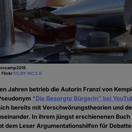
 #cccamp2015
 Flickr
CC BY-NC 2.0
en Jahren betrieb die Autorin Franzi von Kemp
n Pseudonym
"Die Besorgte Bürgerin" bei YouTu
 sich bereits mit Verschwörungstheorien und de
einander. In ihrem jüngst erschienenen Buch 
bt dem Leser Argumentationshilfen für Debatte