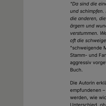
"Da sind die ein
und schimpfen. D
die anderen, die
ärgern und wund
verstummen. Wei
oft die schweig
"schweigende Me
Stamm- und Fami
aggressiv vorge
Buch.
Die Autorin erk
empfundenen – D
werden, wie wi
Unterschied, ob