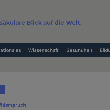
säkulare Blick auf die Welt.
extsuche
nationales
Wissenschaft
Gesundheit
Bild
T
Widerspruch