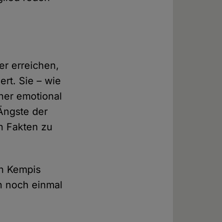
r erreichen,
ert. Sie – wie
her emotional
 Ängste der
n Fakten zu
on Kempis
n noch einmal