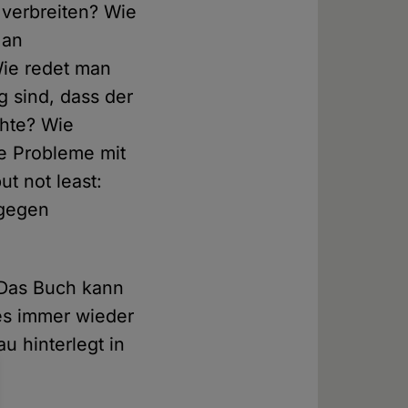
verbreiten? Wie
 an
ie redet man
 sind, dass der
hte? Wie
e Probleme mit
t not least:
 gegen
 Das Buch kann
es immer wieder
u hinterlegt in