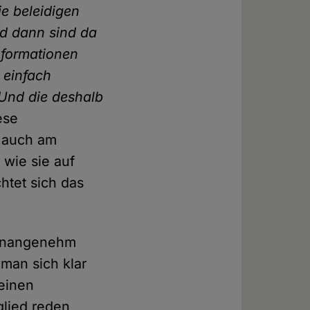
ie beleidigen
nd dann sind da
informationen
 einfach
 Und die deshalb
ese
r auch am
 wie sie auf
htet sich das
s unangenehm
man sich klar
einen
glied reden