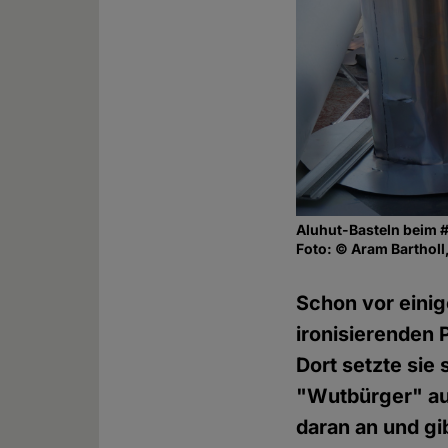
Aluhut-Basteln beim
Foto: © Aram Bartholl,
Schon vor einig
ironisierende
Dort setzte sie
"Wutbürger" aus
daran an und gi