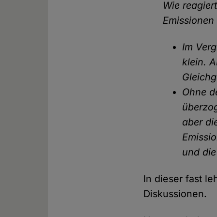
Wie reagier
Emissionen 
Im Verg
klein. 
Gleichg
Ohne de
überzo
aber di
Emissio
und die
In dieser fast l
Diskussionen.