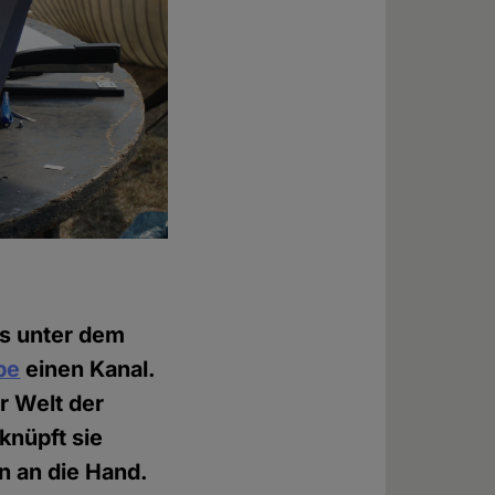
is unter dem
be
einen Kanal.
r Welt der
knüpft sie
n an die Hand.