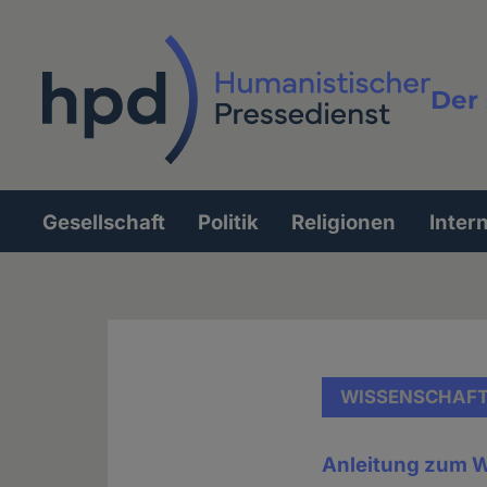
Direkt
zum
Inhalt
Der 
Vollt
Gesellschaft
Politik
Religionen
Inter
Hauptnavigation
WISSENSCHAF
Anleitung zum 