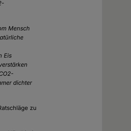
2-
 vom Mensch
atürliche
n Eis
erstärken
 CO2-
mmer dichter
 Ratschläge zu