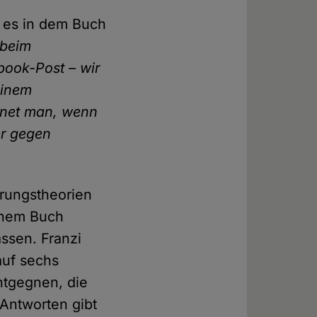
m es in dem Buch
 beim
book-Post – wir
einem
gnet man, wenn
er gegen
rungstheorien
inem Buch
ssen. Franzi
auf sechs
tgegnen, die
Antworten gibt