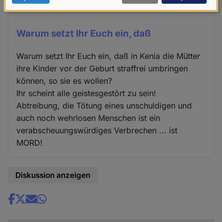
Annen (nicht überprüft)
Fr. 11 Jan 2019 - 00:08
Daten
und
Warum setzt Ihr Euch ein, daß
Cookies
Warum setzt Ihr Euch ein, daß in Kenia die Mütter
ihre Kinder vor der Geburt straffrei umbringen
können, so sie es wollen?
Ihr scheint alle geistesgestört zu sein!
Abtreibung, die Tötung eines unschuldigen und
auch noch wehrlosen Menschen ist ein
verabscheuungswürdiges Verbrechen ... ist
MORD!
Diskussion anzeigen
Share
news