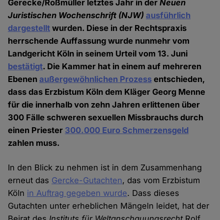
Gerecke/Roßmüller letztes Jahr in der
Neuen
Juristischen Wochenschrift (NJW)
ausführlich
dargestellt
wurden. Diese in der Rechtspraxis
herrschende Auffassung wurde nunmehr vom
Landgericht Köln in seinem Urteil vom 13. Juni
bestätigt
. Die Kammer hat in einem auf mehreren
Ebenen
außergewöhnlichen Prozess
entschieden,
dass das Erzbistum Köln dem Kläger Georg Menne
für die innerhalb von zehn Jahren erlittenen über
300 Fälle schweren sexuellen Missbrauchs durch
einen Priester
300.000 Euro Schmerzensgeld
zahlen muss.
In den Blick zu nehmen ist in dem Zusammenhang
erneut das
Gercke-Gutachten
, das vom Erzbistum
Köln
in Auftrag gegeben wurde
. Dass dieses
Gutachten unter erheblichen Mängeln leidet, hat der
Beirat des
Instituts für Weltanschauungsrecht
Rolf