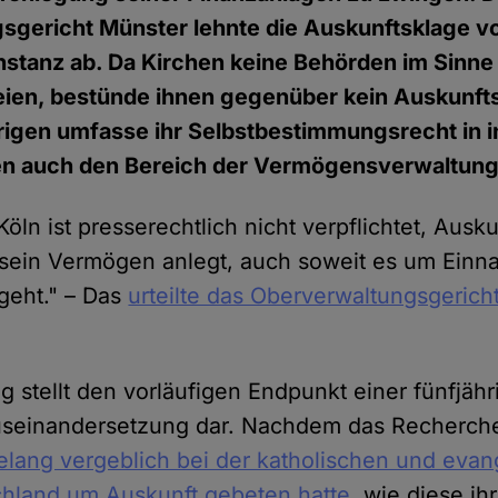
sgericht Münster lehnte die Auskunftsklage 
Instanz ab. Da Kirchen keine Behörden im Sinne
eien, bestünde ihnen gegenüber kein Auskunft
igen umfasse ihr Selbstbestimmungsrecht in i
n auch den Bereich der Vermögensverwaltung
öln ist presserechtlich nicht verpflichtet, Ausk
s sein Vermögen anlegt, auch soweit es um Ein
geht." – Das
urteilte das Oberverwaltungsgeric
g stellt den vorläufigen Endpunkt einer fünfjäh
Auseinandersetzung dar. Nachdem das Recherc
lang vergeblich bei der katholischen und evan
chland um Auskunft gebeten hatte
, wie diese ih