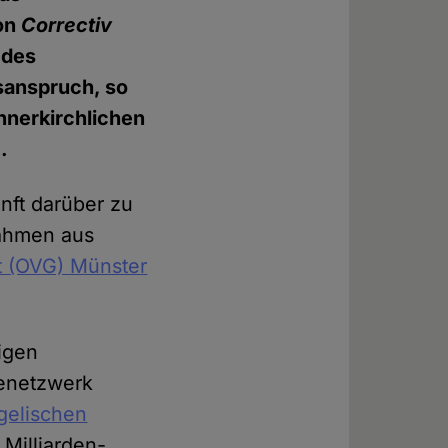
von
Correctiv
 des
sanspruch, so
nnerkirchlichen
.
unft darüber zu
nahmen aus
ht (OVG) Münster
rigen
henetzwerk
gelischen
r Milliarden-