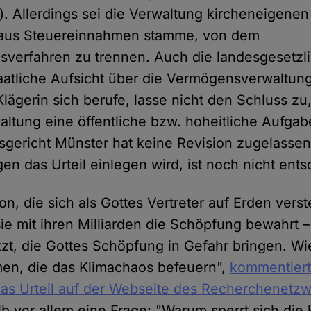
t). Allerdings sei die Verwaltung kircheneigen
 aus Steuereinnahmen stamme, von dem
verfahren zu trennen. Auch die landesgesetzl
atliche Aufsicht über die Vermögensverwaltung
lägerin sich berufe, lasse nicht den Schluss zu
tung eine öffentliche bzw. hoheitliche Aufgabe
gericht Münster hat keine Revision zugelasse
en das Urteil einlegen wird, ist noch nicht ent
on, die sich als Gottes Vertreter auf Erden verste
sie mit ihren Milliarden die Schöpfung bewahrt 
tzt, die Gottes Schöpfung in Gefahr bringen. Wi
men, die das Klimachaos befeuern",
kommentiert
das Urteil auf der Webseite des Recherchenetz
lb vor allem eine Frage: "Warum sperrt sich die 