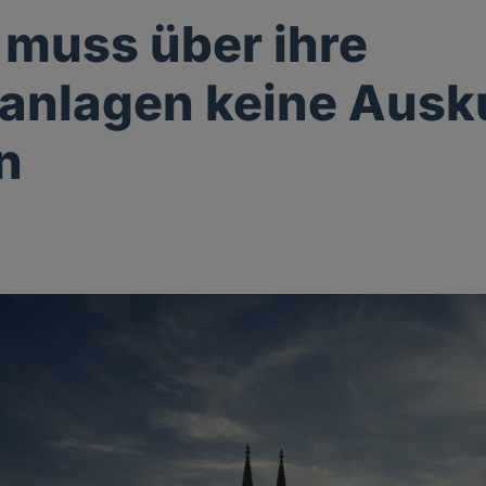
 muss über ihre
anlagen keine Ausk
n
g