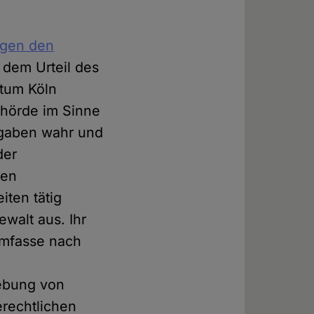
egen den
 dem Urteil des
stum Köln
ehörde im Sinne
fgaben wahr und
der
ren
iten tätig
walt aus. Ihr
umfasse nach
hebung von
erechtlichen