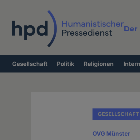
Direkt
zum
Inhalt
Der 
Vollt
Gesellschaft
Politik
Religionen
Inter
Hauptnavigation
GESELLSCHAFT
OVG Münster