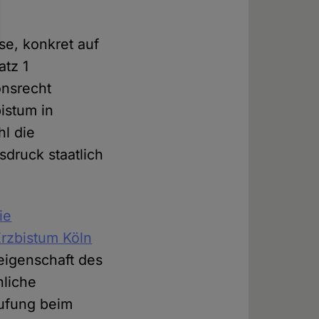
se, konkret auf
atz 1
onsrecht
bistum in
hl die
druck staatlich
ie
rzbistum Köln
neigenschaft des
hliche
rufung beim