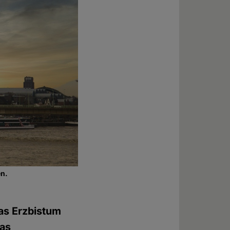
en.
as Erzbistum
Das