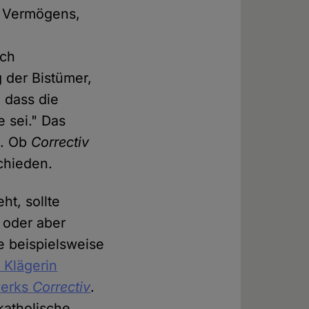
en Vermögens,
ich
 der Bistümer,
, dass die
 sei." Das
n. Ob
Correctiv
schieden.
ht, sollte
– oder aber
e beispielsweise
 Klägerin
werks
Correctiv
.
katholische