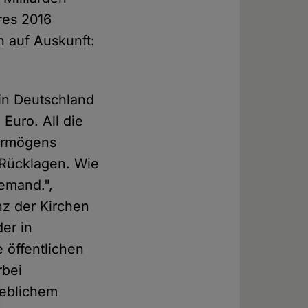
res 2016
h auf Auskunft:
 in Deutschland
Euro. All die
vermögens
 Rücklagen. Wie
iemand.",
nz der Kirchen
er in
 öffentlichen
rbei
heblichem