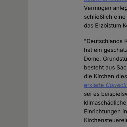
Vermögen anleg
schließlich ein
das Erzbistum 
"Deutschlands Ki
hat ein geschät
Dome, Grundstüc
besteht aus Sac
die Kirchen die
erklärte
Correct
sei es beispiel
klimaschädliche
Einrichtungen in
Kirchensteuere