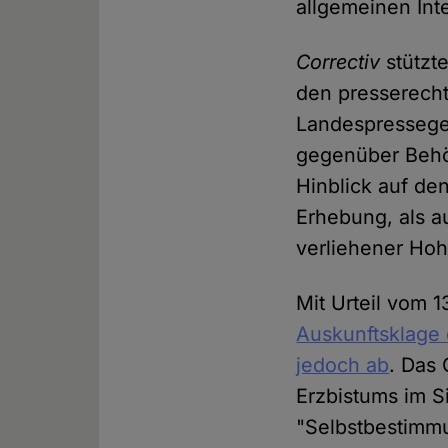
allgemeinen Int
Correctiv
stützte
den presserecht
Landespresseges
gegenüber Behö
Hinblick auf de
Erhebung, als a
verliehener Hohe
Mit Urteil vom 1
Auskunftsklage
jedoch ab
. Das 
Erzbistums im S
"Selbstbestimm