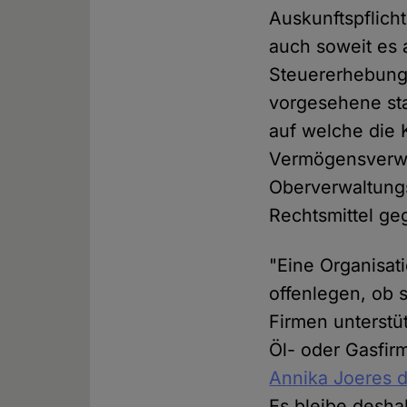
Auskunftspflich
auch soweit es
Steuererhebungs
vorgesehene sta
auf welche die K
Vermögensverwal
Oberverwaltungs
Rechtsmittel geg
"Eine Organisati
offenlegen, ob 
Firmen unterstü
Öl- oder Gasfir
Annika Joeres 
Es bleibe desha