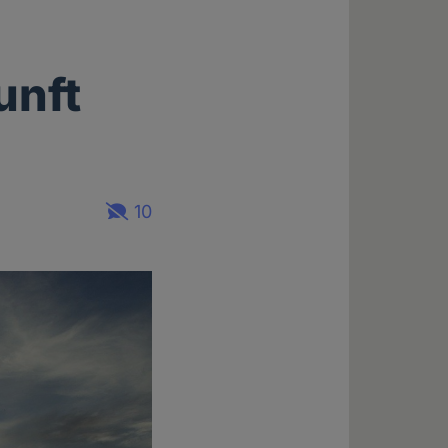
unft
10