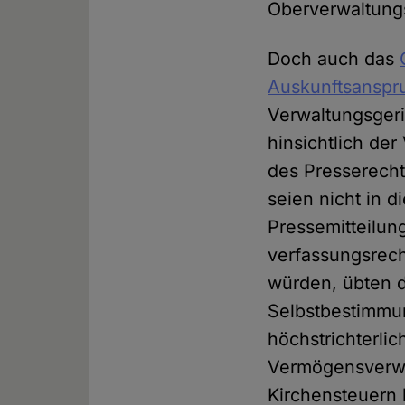
Oberverwaltungs
Doch auch das
Auskunftsanspr
Verwaltungsgeri
hinsichtlich de
des Presserecht
seien nicht in d
Pressemitteilun
verfassungsrech
würden, übten d
Selbstbestimmun
höchstrichterli
Vermögensverwa
Kirchensteuern 