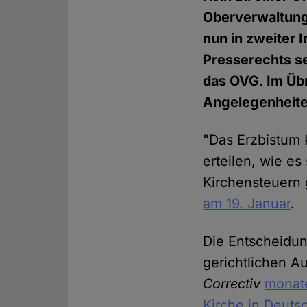
Oberverwaltung
nun in zweiter 
Presserechts s
das OVG. Im Übr
Angelegenheite
"Das Erzbistum K
erteilen, wie e
Kirchensteuern 
am 19. Januar
.
Die Entscheidun
gerichtlichen 
Correctiv
monate
Kirche in Deuts