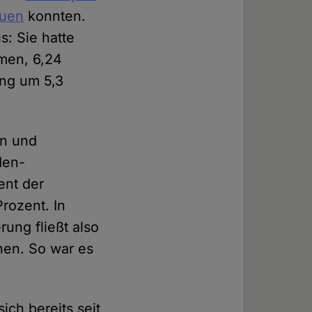
euen
konnten.
s: Sie hatte
men, 6,24
ang um 5,3
en und
den-
ent der
rozent. In
ung fließt also
hen. So war es
ich bereits seit