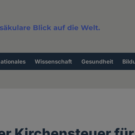
säkulare Blick auf die Welt.
extsuche
nationales
Wissenschaft
Gesundheit
Bild
r Kirchensteuer für