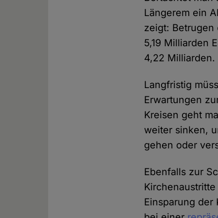
Längerem ein Ab
zeigt: Betrugen
5,19 Milliarden 
4,22 Milliarden.
Langfristig müss
Erwartungen zur
Kreisen geht ma
weiter sinken, 
gehen oder vers
Ebenfalls zur S
Kirchenaustritte
Einsparung der 
bei einer
repräs