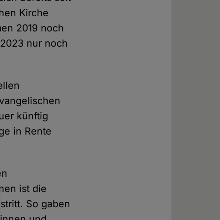
hen Kirche
hmen 2019 noch
d 2023 nur noch
ellen
evangelischen
uer künftig
ge in Rente
en
nen ist die
tritt. So gaben
tinnen und