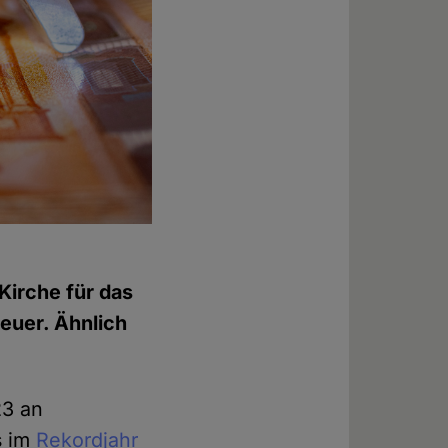
Kirche für das
euer. Ähnlich
23 an
s im
Rekordjahr