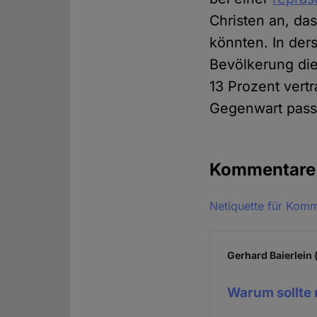
Christen an, da
könnten. In ders
Bevölkerung die
13 Prozent vert
Gegenwart pass
Kommentar
Netiquette für Kom
Gerhard Baierlein 
Warum sollte