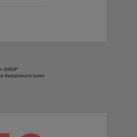
der GWUP
ie Redakteurin beim