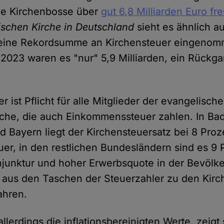
 die Kirchenbosse über
gut 6,8 Milliarden Euro fr
ischen Kirche in Deutschland
sieht es ähnlich au
 eine Rekordsumme an Kirchensteuer eingenom
. 2023 waren es "nur" 5,9 Milliarden, ein Rückg
r ist Pflicht für alle Mitglieder der evangelisch
rche, die auch Einkommenssteuer zahlen. In Ba
 Bayern liegt der Kirchensteuersatz bei 8 Proz
r, in den restlichen Bundesländern sind es 9 P
njunktur und hoher Erwerbsquote in der Bevölker
aus den Taschen der Steuerzahler zu den Kirc
ahren.
llerdings die inflationsbereinigten Werte, zeigt s