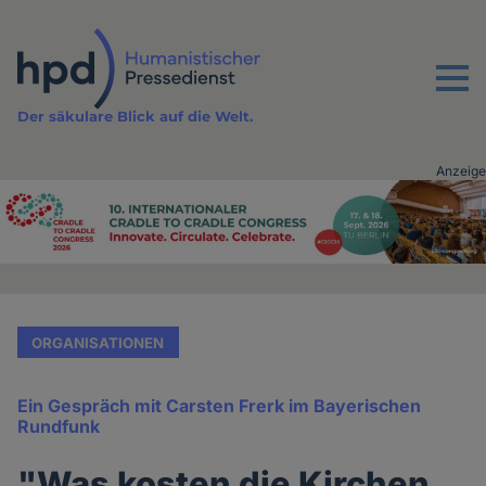
Direkt
zum
Inhalt
Menu
Der säkulare Blick auf die Welt.
Anzeige
Advertising
vor
Inhalt
ORGANISATIONEN
Ein Gespräch mit Carsten Frerk im Bayerischen
Rundfunk
"Was kosten die Kirchen