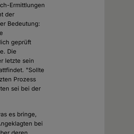
ach-Ermittlungen
ht der
her Bedeutung:
ie
ich geprüft
e. Die
 letzte sein
tfindet. "Sollte
tzten Prozess
ten sei bei der
as es bringe,
 Angeklagten bei
über deren