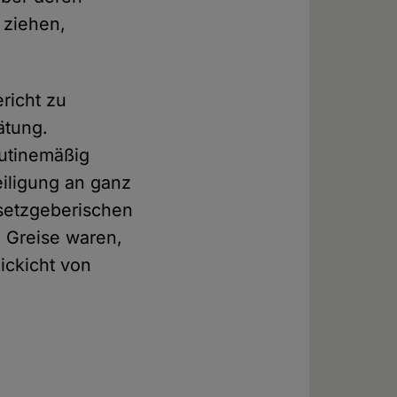
 ziehen,
richt zu
ätung.
outinemäßig
eiligung an ganz
setzgeberischen
e Greise waren,
ickicht von