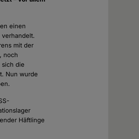
gen einen
 verhandelt.
rens mit der
, noch
 sich die
t. Nun wurde
ben.
 SS-
tionslager
ender Häftlinge