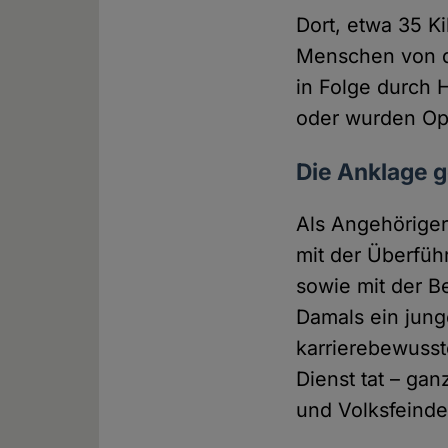
Dort, etwa 35 K
Menschen von de
in Folge durch
oder wurden Opf
Die Anklage g
Als Angehöriger
mit der Überfü
sowie mit der B
Damals ein jung
karrierebewusst
Dienst tat – ga
und Volksfeinde"