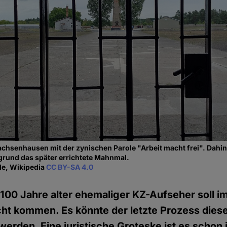
chsenhausen mit der zynischen Parole "Arbeit macht frei". Dahint
rgrund das später errichtete Mahnmal.
le, Wikipedia
CC BY-SA 4.0
e 100 Jahre alter ehemaliger KZ-Aufseher soll 
ht kommen. Es könnte der letzte Prozess dies
erden. Eine juristische Groteske ist es schon j