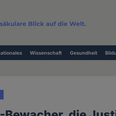
säkulare Blick auf die Welt.
extsuche
nationales
Wissenschaft
Gesundheit
Bild
-Bewacher, die Just