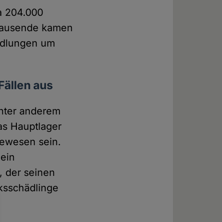
wa 204.000
ntausende kamen
ndlungen um
Fällen aus
unter anderem
as Hauptlager
gewesen sein.
 ein
, der seinen
lksschädlinge