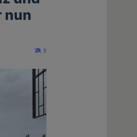
r nun
8