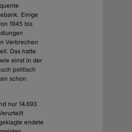
equente
gebank. Einige
von 1945 bis
ndlungen
sen Verbrechen
il. Das hatte
ie einst in der
uch politisch
ten schon
und nur 14.693
erurteilt
ngeklagte endete
 meisten