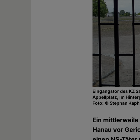
Eingangstor des KZ Sa
Appellplatz, im Hinte
Foto: © Stephan Kaph
Ein mittlerweil
Hanau vor Geric
einen NS-Täter w