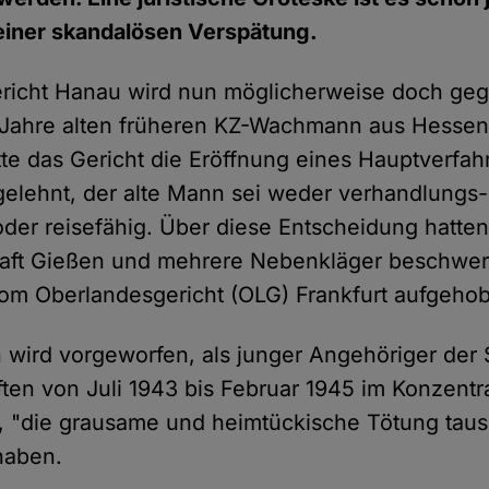
einer skandalösen Verspätung.
richt Hanau wird nun möglicherweise doch ge
 Jahre alten früheren KZ-Wachmann aus Hessen
te das Gericht die Eröffnung eines Hauptverfah
elehnt, der alte Mann sei weder verhandlungs-
er reisefähig. Über diese Entscheidung hatten
haft Gießen und mehrere Nebenkläger beschwer
om Oberlandesgericht (OLG) Frankfurt aufgeho
wird vorgeworfen, als junger Angehöriger der
n von Juli 1943 bis Februar 1945 im Konzentra
 "die grausame und heimtückische Tötung taus
 haben.