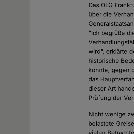
Das OLG Frankfu
über die Verhan
Generalstaatsan
"Ich begrüße di
Verhandlungsfäh
wird", erklärte 
historische Bed
könnte, gegen d
das Hauptverfah
dieser Art hande
Prüfung der Ver
Nicht wenige zw
belastete Greise
vielen Betracht