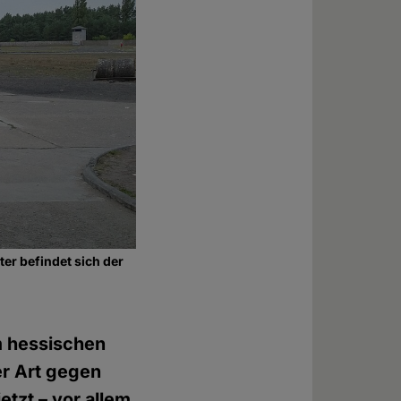
er befindet sich der
im hessischen
er Art gegen
etzt – vor allem