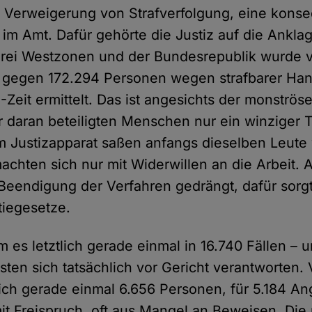
 Verweigerung von Strafverfolgung, eine kons
 im Amt. Dafür gehörte die Justiz auf die Ankla
drei Westzonen und der Bundesrepublik wurde 
 gegen 172.294 Personen wegen strafbarer Ha
Zeit ermittelt. Das ist angesichts der monströ
r daran beteiligten Menschen nur ein winziger Te
m Justizapparat saßen anfangs dieselben Leute w
achten sich nur mit Widerwillen an die Arbeit. A
Beendigung der Verfahren gedrängt, dafür sorg
tiegesetze.
 es letztlich gerade einmal in 16.740 Fällen – 
en sich tatsächlich vor Gericht verantworten. V
ich gerade einmal 6.656 Personen, für 5.184 A
it Freispruch, oft aus Mangel an Beweisen. Die