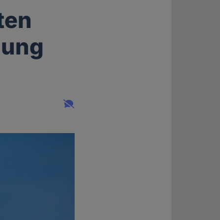
ten
gung