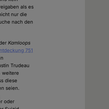
reigaben als es
icht nur die
Suche nach den
der
Kamloops
Entdeckung 751
in
ustin Trudeau
n weitere
ss diese
n seien.
r oder