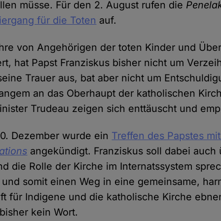
llen müsse. Für den 2. August rufen die
Penela
ergang für die Toten
auf.
hre von Angehörigen der toten Kinder und Übe
rt, hat Papst Franziskus bisher nicht um Verze
seine Trauer aus, bat aber nicht um Entschuldig
t langem an das Oberhaupt der katholischen Kirc
nister Trudeau zeigen sich enttäuscht und emp
 20. Dezember wurde ein
Treffen des Papstes mit
Nations
angekündigt. Franziskus soll dabei auch 
nd die Rolle der Kirche im Internatssystem spre
 und somit einen Weg in eine gemeinsame, ha
ft für Indigene und die katholische Kirche ebne
bisher kein Wort.