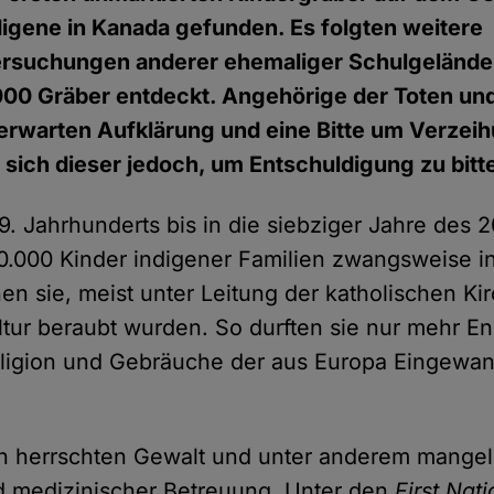
ndigene in Kanada gefunden. Es folgten weitere
rsuchungen anderer ehemaliger Schulgelände. 
000 Gräber entdeckt. Angehörige der Toten un
erwarten Aufklärung und eine Bitte um Verzei
 sich dieser jedoch, um Entschuldigung zu bitt
. Jahrhunderts bis in die siebziger Jahre des 2
.000 Kinder indigener Familien zwangsweise in
en sie, meist unter Leitung der katholischen Kir
tur beraubt wurden. So durften sie nur mehr E
ligion und Gebräuche der aus Europa Eingewa
ten herrschten Gewalt und unter anderem mange
d medizinischer Betreuung. Unter den
First Nat