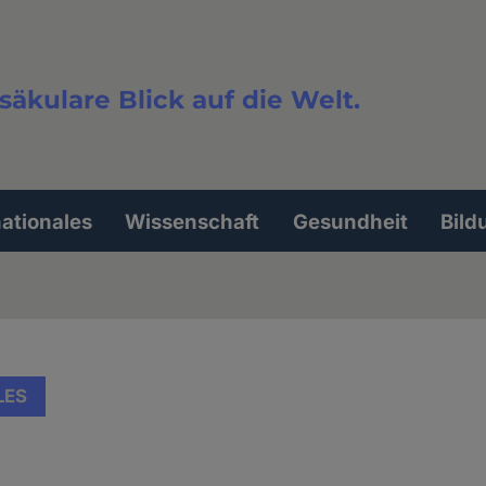
säkulare Blick auf die Welt.
extsuche
nationales
Wissenschaft
Gesundheit
Bild
LES