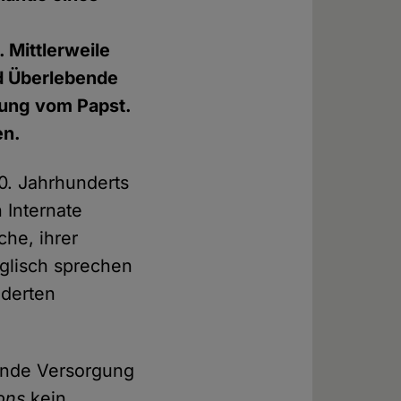
Mittlerweile
d Überlebende
hung vom Papst.
en.
0. Jahrhunderts
 Internate
che, ihrer
nglisch sprechen
nderten
lnde Versorgung
ions
kein