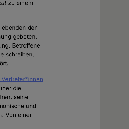
kut
zu einem
rlebenden der
ihung gebeten.
ung. Betroffene,
he schreiben,
ört.
 Vertreter*innen
über die
chen, seine
rmonische und
n. Von einer