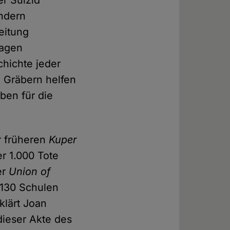
r Suizid
ondern
eitung
lagen
chichte jeder
 Gräbern helfen
ben für die
r früheren
Kuper
r 1.000 Tote
er
Union of
 130 Schulen
klärt Joan
ieser Akte des