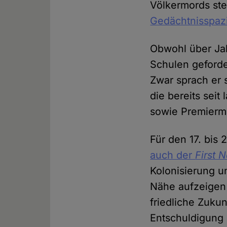
Völkermords ste
Gedächtnisspazi
Obwohl über Ja
Schulen geforde
Zwar sprach er 
die bereits sei
sowie Premiermi
Für den 17. bis
auch der
First 
Kolonisierung u
Nähe aufzeigen
friedliche Zukun
Entschuldigung 