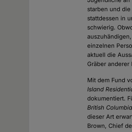
Jugendliche an 
starben und die
stattdessen in 
schwierig. Obwoh
auszuhändigen, 
einzelnen Pers
aktuell die Aus
Gräber anderer
Mit dem Fund vo
Island Residenti
dokumentiert. F
British Columbia
dieser Art erwa
Brown, Chief d