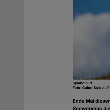
Symbolbild
Foto: Gábor Bejó via 
Ende Mai diese
Secwépemc
die