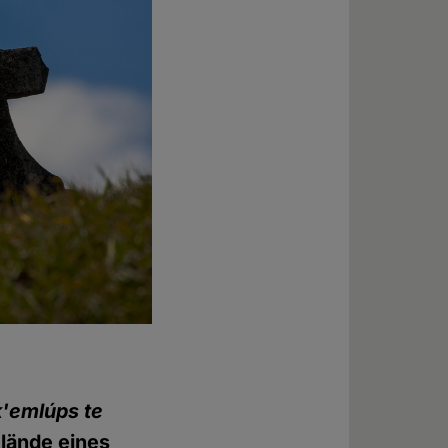
'emlúps te
lände eines