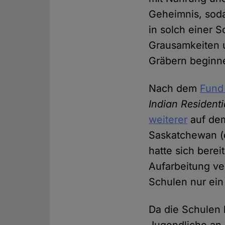
Geheimnis, soda
in solch einer 
Grausamkeiten 
Gräbern beginn
Nach dem
Fund
Indian Resident
weiterer
auf de
Saskatchewan 
hatte sich bere
Aufarbeitung ver
Schulen nur ei
Da die Schulen 