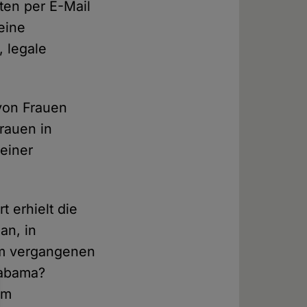
ten per E-Mail
eine
, legale
von Frauen
rauen in
 einer
 erhielt die
an, in
 am vergangenen
labama?
em