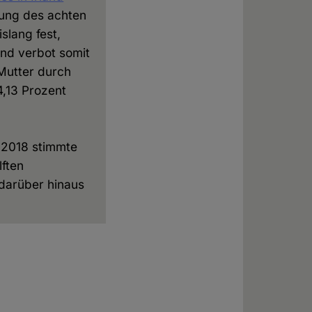
rung des achten
slang fest,
und verbot somit
 Mutter durch
4,13 Prozent
 2018 stimmte
ften
darüber hinaus