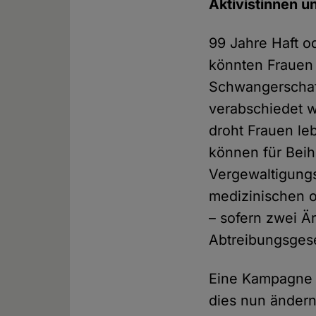
Aktivistinnen 
99 Jahre Haft o
könnten Frauen
Schwangerschaft
verabschiedet wu
droht Frauen le
können für Beihi
Vergewaltigung
medizinischen 
– sofern zwei Ä
Abtreibungsgese
Eine Kampagne f
dies nun änder