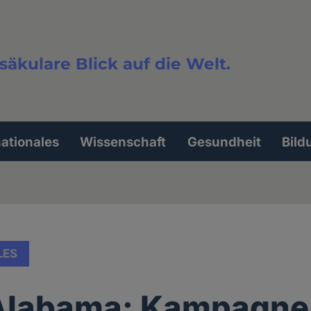
säkulare Blick auf die Welt.
extsuche
nationales
Wissenschaft
Gesundheit
Bild
LES
Alabama: Kampagne