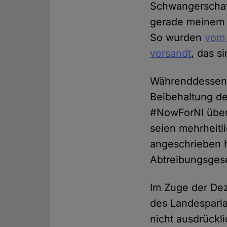
Schwangerschaft
gerade meinem A
So wurden
vom 
versandt
, das s
Währenddessen 
Beibehaltung de
#NowForNI über 
seien mehrheitl
angeschrieben h
Abtreibungsgese
Im Zuge der Dez
des Landespar
nicht ausdrückli