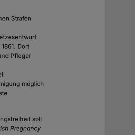
hen Strafen
setzesentwurf
 1861. Dort
und Pfleger
ei
hmigung möglich
ste
sfreiheit soll
tish Pregnancy