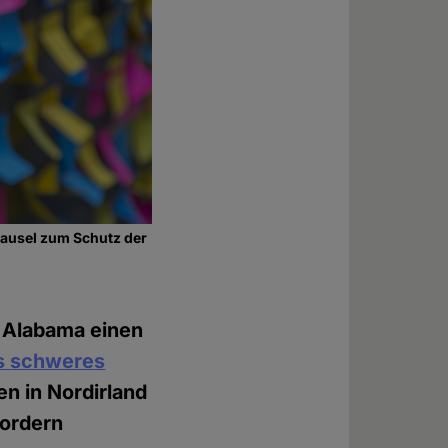
ausel zum Schutz der
t Alabama einen
s schweres
en in Nordirland
fordern