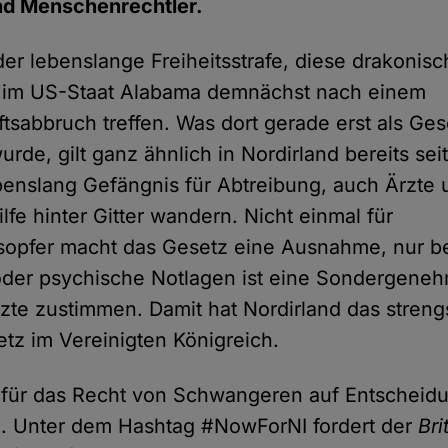
und Menschenrechtler.
der lebenslange Freiheitsstrafe, diese drakonisc
 im US-Staat Alabama demnächst nach einem
sabbruch treffen. Was dort gerade erst als Ge
rde, gilt ganz ähnlich in Nordirland bereits seit
benslang Gefängnis für Abtreibung, auch Ärzte 
lfe hinter Gitter wandern. Nicht einmal für
sopfer macht das Gesetz eine Ausnahme, nur b
oder psychische Notlagen ist eine Sondergene
rzte zustimmen. Damit hat Nordirland das streng
tz im Vereinigten Königreich.
ür das Recht von Schwangeren auf Entscheidung
n. Unter dem Hashtag #NowForNI fordert der
Bri