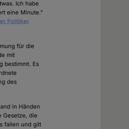
twas. Ich habe
t eine Minute."
n Politiker
mung für die
de mit
g bestimmt. Es
ordnete
ng des
rland in Händen
le Gesetze, die
 fallen und gilt