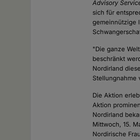
Advisory Servic
sich für entsp
gemeinnützige In
Schwangerschaf
"Die ganze Welt
beschränkt werd
Nordirland diese
Stellungnahme
Die Aktion erle
Aktion prominen
Nordirland beka
Mittwoch, 15. M
Nordirische Fr