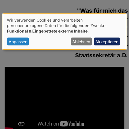
"Was für mich das
Beeindruckendste war, war
Wir verwenden Cookies und verarbeiten
Verwendung
personenbezogene Daten für die folgenden Zwecke:
seine Menschlichkeit."
Funktional & Eingebettete externe Inhalte
.
von
Rolf Schwanitz, Staatsminister
personenbezogenen
Anpassen
Ablehnen
Akzeptieren
und Parlamentarischer
Daten
Staatssekretär a.D.
und
Cookies