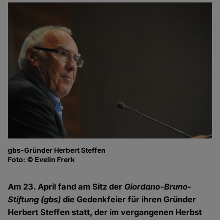
gbs-Gründer Herbert Steffen
Vi
Foto: © Evelin Frerk
St
Fo
Am 23. April fand am Sitz der
Giordano-Bruno-
Stiftung (gbs)
die Gedenkfeier für ihren Gründer
Herbert Steffen statt, der im vergangenen Herbst