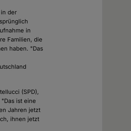
in der
rsprünglich
Aufnahme in
hre Familien, die
en haben. "Das
eutschland
ellucci (SPD),
 "Das ist eine
en Jahren jetzt
h, ihnen jetzt