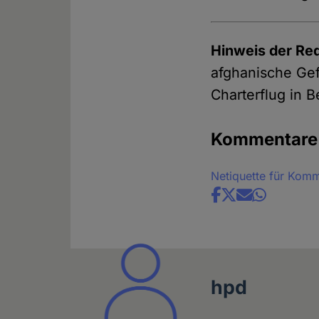
Hinweis der Re
afghanische Gef
Charterflug in 
Kommentare
Netiquette für Kom
Share
news
hpd