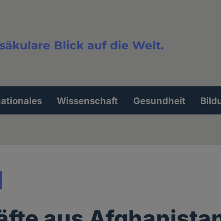
säkulare Blick auf die Welt.
extsuche
nationales
Wissenschaft
Gesundheit
Bild
äfte aus Afghanista