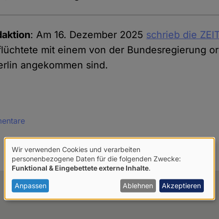
daktion
: Am 16. Dezember 2025
schrieb die ZEI
lüchtete mit einem von der Bundesregierung or
Berlin angekommen sind.
mentare
Wir verwenden Cookies und verarbeiten
Verwendung
personenbezogene Daten für die folgenden Zwecke:
Funktional & Eingebettete externe Inhalte
.
von
personenbezogenen
Anpassen
Ablehnen
Akzeptieren
Daten
und