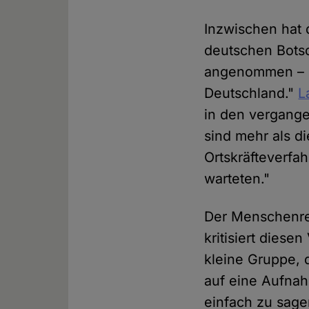
Inzwischen hat
deutschen Botsch
angenommen – k
Deutschland."
L
in den vergang
sind mehr als d
Ortskräfteverfah
warteten."
Der Menschenrec
kritisiert diese
kleine Gruppe, 
auf eine Aufnah
einfach zu sagen