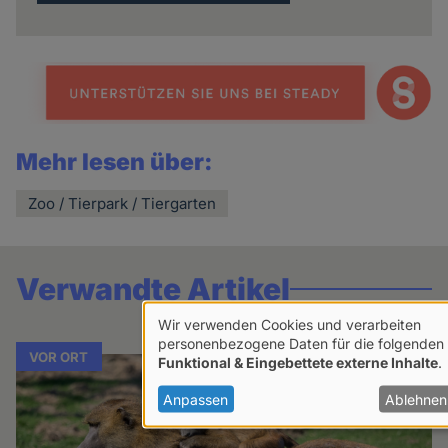
Mehr lesen über:
Zoo / Tierpark / Tiergarten
Verwandte Artikel
Wir verwenden Cookies und verarbeiten
Verwendung
personenbezogene Daten für die folgenden
VOR ORT
Funktional & Eingebettete externe Inhalte
.
von
personenbezogenen
Anpassen
Ablehnen
Daten