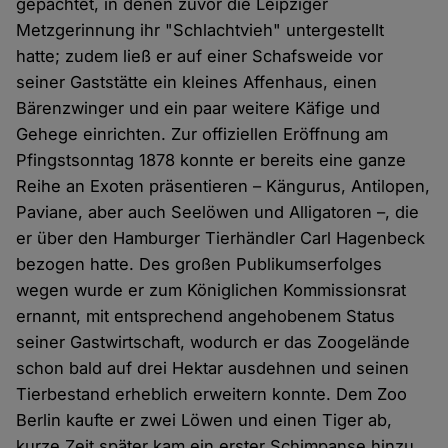
gepachtet, in denen zuvor die Leipziger
Metzgerinnung ihr "Schlachtvieh" untergestellt
hatte; zudem ließ er auf einer Schafsweide vor
seiner Gaststätte ein kleines Affenhaus, einen
Bärenzwinger und ein paar weitere Käfige und
Gehege einrichten. Zur offiziellen Eröffnung am
Pfingstsonntag 1878 konnte er bereits eine ganze
Reihe an Exoten präsentieren – Kängurus, Antilopen,
Paviane, aber auch Seelöwen und Alligatoren –, die
er über den Hamburger Tierhändler Carl Hagenbeck
bezogen hatte. Des großen Publikumserfolges
wegen wurde er zum Königlichen Kommissionsrat
ernannt, mit entsprechend angehobenem Status
seiner Gastwirtschaft, wodurch er das Zoogelände
schon bald auf drei Hektar ausdehnen und seinen
Tierbestand erheblich erweitern konnte. Dem Zoo
Berlin kaufte er zwei Löwen und einen Tiger ab,
kurze Zeit später kam ein erster Schimpanse hinzu.