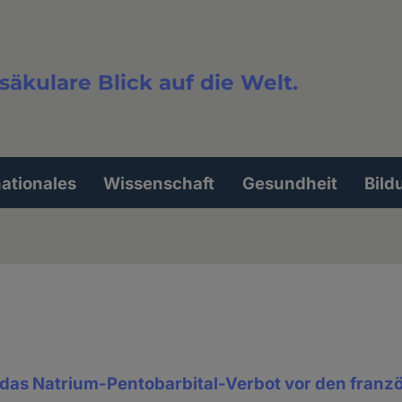
säkulare Blick auf die Welt.
extsuche
nationales
Wissenschaft
Gesundheit
Bild
 das Natrium-Pentobarbital-Verbot vor den franz