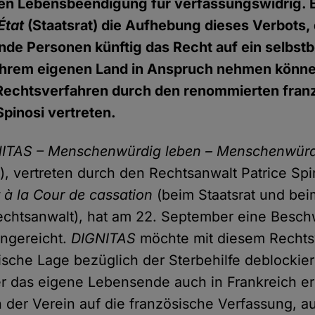
en Lebensbeendigung für verfassungswidrig. E
État
(Staatsrat) die Aufhebung dieses Verbots, 
nde Personen künftig das Recht auf ein selbs
ihrem eigenen Land in Anspruch nehmen könn
 Rechtsverfahren durch den renommierten fran
Spinosi vertreten.
ITAS – Menschenwürdig leben – Menschenwürd
S
), vertreten durch den Rechtsanwalt Patrice Spi
t à la Cour de cassation
(beim Staatsrat und bei
echtsanwalt), hat am 22. September eine Besc
ngereicht.
DIGNITAS
möchte mit diesem Rechts
tische Lage bezüglich der Sterbehilfe deblockie
er das eigene Lebensende auch in Frankreich e
h der Verein auf die französische Verfassung, au