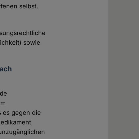
ffenen selbst,
ssungsrechtliche
lichkeit) sowie
nach
nde
im
s es gegen die
 Medikament
g unzugänglichen