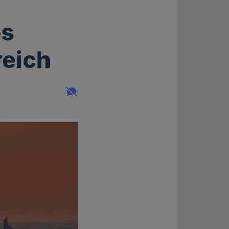
es
reich