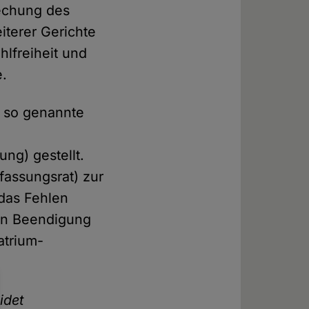
echung des
terer Gerichte
lfreiheit und
e.
 so genannte
ng) gestellt.
fassungsrat) zur
 das Fehlen
en Beendigung
atrium-
idet