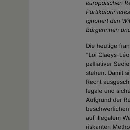
europäischen Re
Partikularintere
ignoriert den W
Bürgerinnen und
Die heutige fr
"Loi Claeys-Léon
palliativer Sed
stehen. Damit s
Recht ausgeschl
legale und sich
Aufgrund der Re
beschwerlichen 
auf illegalem W
riskanten Metho