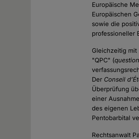
Europäische Me
Europäischen G
sowie die posit
professioneller
Gleichzeitig m
"QPC" (
question
verfassungsrech
Der
Conseil d’Ét
Überprüfung übe
einer Ausnahme
des eigenen Le
Pentobarbital v
Rechtsanwalt Pat