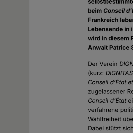
selbstbestimmt
beim
Conseil d’
Frankreich lebe
Lebensende in 
wird in diesem
Anwalt Patrice 
Der Verein
DIGN
(kurz:
DIGNITA
Conseil d’État e
zugelassener R
Conseil d’État
ei
verfahrene poli
Wahlfreiheit üb
Dabei stützt sic