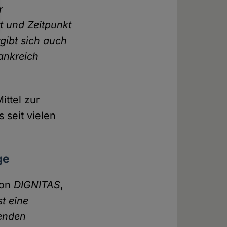
r
t und Zeitpunkt
gibt sich auch
ankreich
ittel zur
 seit vielen
ge
von
DIGNITAS
,
t eine
henden