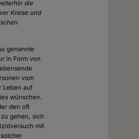
eiterhin die
iver Kreise und
sischen
so genannte
nur in Form von
 Lebensende
ersonen vom
r Leben auf
dies wünschen.
er den oft
 zu gehen, sich
izidversuch mit
 solcher