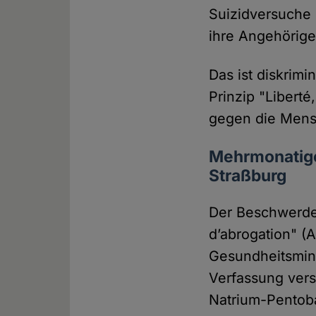
Suizidversuche s
ihre Angehörige
Das ist diskrim
Prinzip "Liberté,
gegen die Mens
Mehrmonatige
Straßburg
Der Beschwerde
d’abrogation" (
Gesundheitsmini
Verfassung vers
Natrium-Pentoba