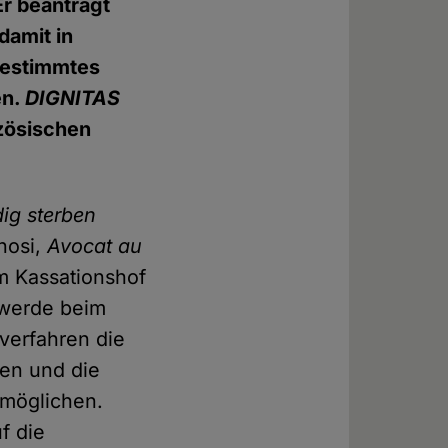
r beantragt
damit in
tbestimmtes
en.
DIGNITAS
zösischen
ig sterben
nosi,
Avocat au
m Kassationshof
hwerde beim
verfahren die
ren und die
rmöglichen.
f die