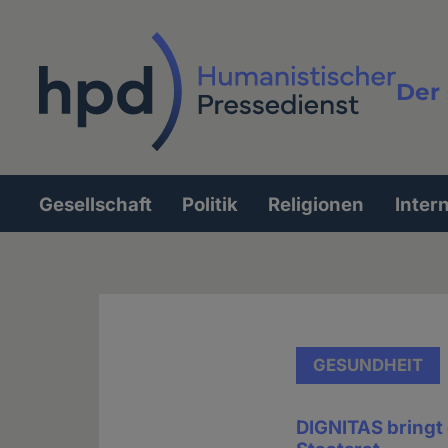
Direkt
zum
Inhalt
Der 
Vollt
Gesellschaft
Politik
Religionen
Inter
Hauptnavigation
GESUNDHEIT
DIGNITAS bringt