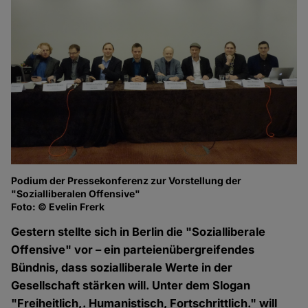
Podium der Pressekonferenz zur Vorstellung der
De
"Sozialliberalen Offensive"
La
Foto: © Evelin Frerk
Fo
Gestern stellte sich in Berlin die "Sozialliberale
Offensive" vor – ein parteienübergreifendes
Bündnis, dass sozialliberale Werte in der
Gesellschaft stärken will. Unter dem Slogan
"Freiheitlich,. Humanistisch, Fortschrittlich." will