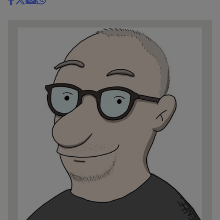
Share
news