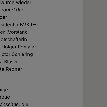
 wurde wieder
erband der
 der
äsidentin BVKJ –
er (Vorstand
otschafterin
, Holger Edmaier
ctor Schiering
a Bläser
rte Redner
nige
 neue
-Moschee
, die