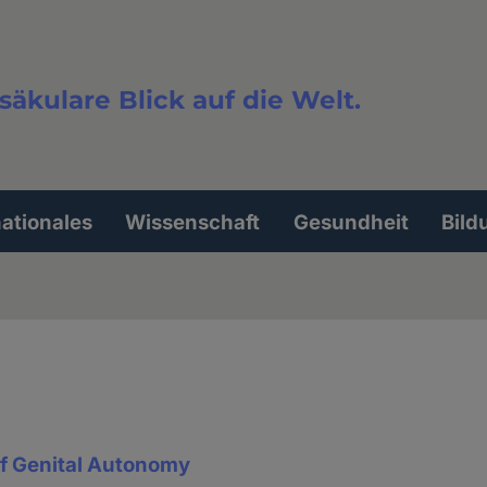
säkulare Blick auf die Welt.
extsuche
nationales
Wissenschaft
Gesundheit
Bild
f Genital Autonomy