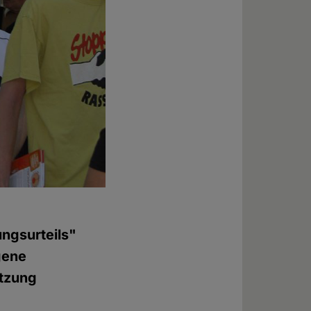
ungsurteils"
ogene
etzung