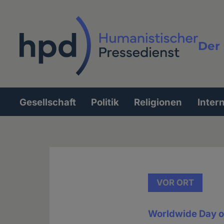
Direkt
zum
Inhalt
Der 
Vollt
Gesellschaft
Politik
Religionen
Inter
Hauptnavigation
VOR ORT
Worldwide Day o