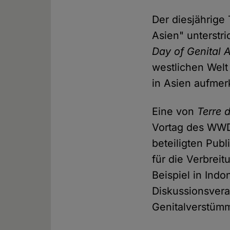
Der diesjährig
Asien" unterstr
Day of Genital
westlichen Welt
in Asien aufme
Eine von
Terre 
Vortag des WWDO
beteiligten Pub
für die Verbrei
Beispiel in Ind
Diskussionsver
Genitalverstümm