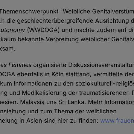
e Themenschwerpunkt "Weibliche Genitalverstü
ich die geschlechterübergreifende Ausrichtung 
 Autonomy
(WWDOGA) und machte zudem auf die
 kaum bekannte Verbreitung weiblicher Genita
rksam.
des Femmes
organisierte Diskussionsveranstaltu
GA ebenfalls in Köln stattfand, vermittelte de
likum Informationen zu den soziokulturell-relig
tung und Medikalisierung der traumatisierenden 
onesien, Malaysia uns Sri Lanka. Mehr Informatio
anstaltung und zum Thema der weiblichen
elung in Asien sind hier zu finden:
www.frauen