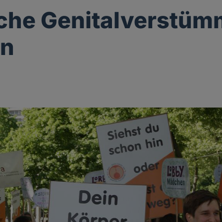
che Genitalverstü
en