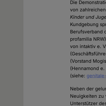
Die Demonstrat
von zahlreiche
Kinder und Jug
Kundgebung spra
Berufsverband d
profamilia NRW)
von intaktiv e.
(Geschäftsführe
(Vorstand Mogis
(Hennamond e. V
(siehe:
genitale
Neben der gelun
Neuigkeiten zu 
Unterstützer d