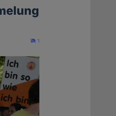
mmelung
1