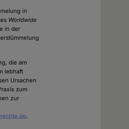
mmelung in
des
Worldwide
 in der
lverstümmelung
ng, die am
m lebhaft
iösen Ursachen
Praxis zum
nen zur
rechte.de
.