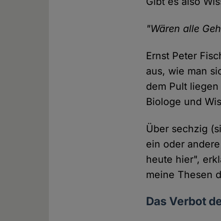
Gibt es also Wi
"Wären alle Geh
Ernst Peter Fisc
aus, wie man sic
dem Pult liegen 
Biologe und Wiss
Über sechzig (si
ein oder andere
heute hier", er
meine Thesen di
Das Verbot de