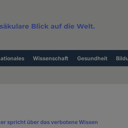
säkulare Blick auf die Welt.
extsuche
nationales
Wissenschaft
Gesundheit
Bild
her spricht über das verbotene Wissen