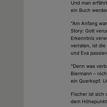
Und man erfährt 
ein Buch werden
"Am Anfang war 
Story: Gott ver
Erkenntnis verw
verraten, ist d
und Eva passier
"Denn was verbo
Biermann – nich
ein Querkopf. U
Fischer ist sich
dem Höhepunkt d