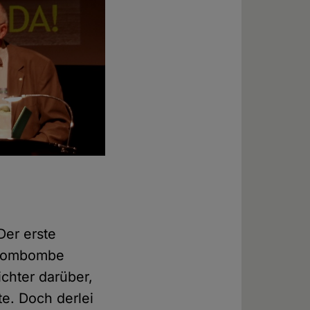
Der erste
Atombombe
ichter darüber,
e. Doch derlei