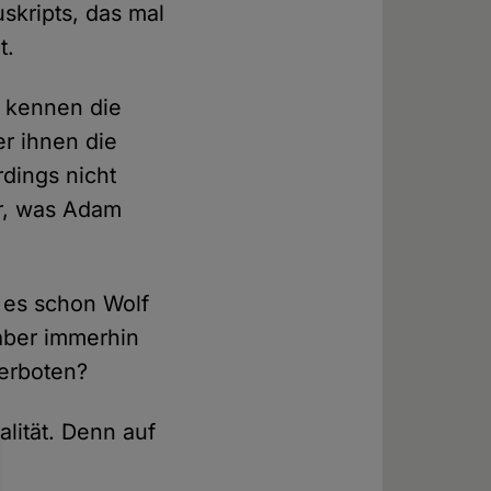
uskripts, das mal
t.
e kennen die
er ihnen die
rdings nicht
ar, was Adam
 es schon Wolf
 aber immerhin
verboten?
alität. Denn auf