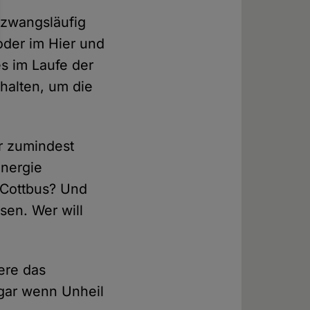
t zwangsläufig
oder im Hier und
es im Laufe der
halten, um die
r zumindest
Energie
 Cottbus? Und
sen. Wer will
ere das
gar wenn Unheil