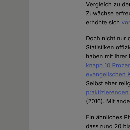
Vergleich zu de
Zuwächse erfreu
erhöhte sich
vo
Doch nicht nur d
Statistiken offi
haben mit ihrer
knapp 10 Prozen
evangelischen K
Selbst eher rel
praktizierenden
(2016). Mit and
Ein ähnliches 
dass rund 20 bi