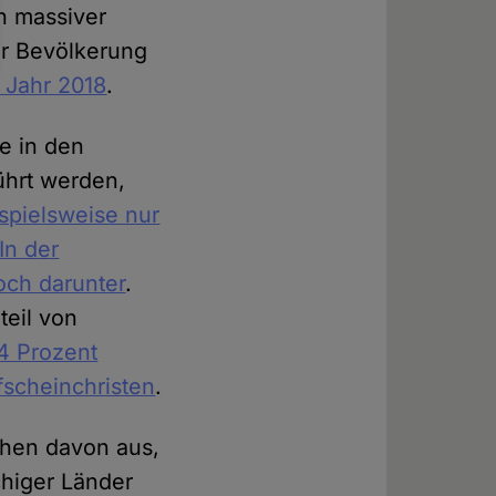
h massiver
er Bevölkerung
 Jahr 2018
.
ie in den
führt werden,
spielsweise nur
In der
och darunter
.
teil von
4 Prozent
fscheinchristen
.
ehen davon aus,
chiger Länder