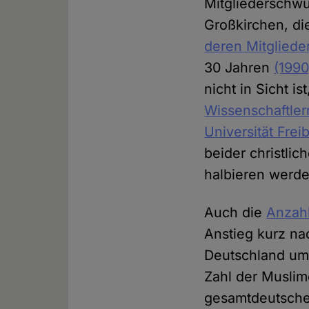
Mitgliederschwu
Großkirchen, di
deren Mitgliede
30 Jahren
(1990
nicht in Sicht i
Wissenschaftle
Universität Frei
beider christli
halbieren werde
Auch die
Anzahl
Anstieg kurz na
Deutschland um 
Zahl der Muslim
gesamtdeutsch