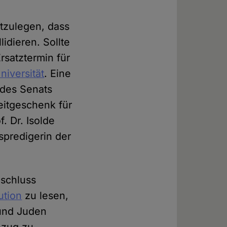
stzulegen, dass
lidieren. Sollte
rsatztermin für
niversität
. Eine
 des Senats
eitgeschenk für
f. Dr. Isolde
spredigerin der
eschluss
ution
zu lesen,
 und Juden