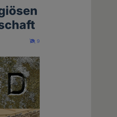
igiösen
schaft
9