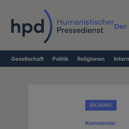
Direkt
zum
Inhalt
Der 
Vollt
Gesellschaft
Politik
Religionen
Inter
Hauptnavigation
BILDUNG
Kommentar