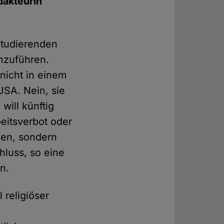
dakteurin
Studierenden
chzuführen.
 nicht in einem
USA. Nein, sie
will künftig
beitsverbot oder
chen, sondern
hluss, so eine
en.
 religiöser