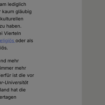
lam lediglich
er kaum gläubig
kulturellen
 zu haben.
i Vierteln
eligiös
oder als
iös.
 und mehr
n immer mehr
rfür ist die vor
r-Universität
land hat die
iertagen