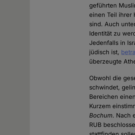
geführten Musl
einen Teil ihrer
sind. Auch unte
Identität zu we
Jedenfalls in Is
jüdisch ist,
betr
überzeugte Athei
Obwohl die gese
schwindet, gelin
Bereichen einen 
Kurzem einstim
Bochum
. Nach 
RUB beschlossen
stattfinden solle