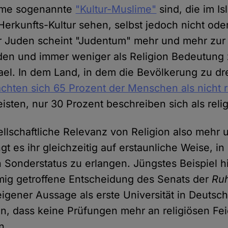
ime sogenannte
"Kultur-Muslime"
sind, die im Is
 Herkunfts-Kultur sehen, selbst jedoch nicht od
r Juden scheint "Judentum" mehr und mehr zur 
rden und immer weniger als Religion Bedeutung
rael. In dem Land, in dem die Bevölkerung zu dre
achten sich 65 Prozent der Menschen als nicht r
sten, nur 30 Prozent beschreiben sich als relig
llschaftliche Relevanz von Religion also mehr
gt es ihr gleichzeitig auf erstaunliche Weise, i
Sonderstatus zu erlangen. Jüngstes Beispiel hie
mig getroffene Entscheidung des Senats der
Ruh
eigener Aussage als erste Universität in Deutsch
, dass keine Prüfungen mehr an religiösen Fe
n.