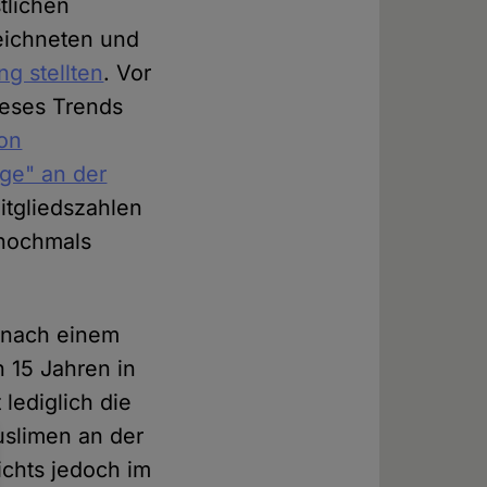
tlichen
zeichneten und
g stellten
. Vor
ieses Trends
on
ge" an der
itgliedszahlen
 nochmals
 nach einem
 15 Jahren in
lediglich die
uslimen an der
ichts jedoch im