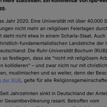
n mehr stattfinden. Ein Kommentar von
hpd
-Re
gg.
as Jahr 2020. Eine Universität mit über 40.000 
fungen nicht mehr an religiösen Feiertagen dur
t steht nicht etwa in einem Scharia-Staat. Auch
hristlich-fundamentalistischen Landstriche der 
 Deutschland: Die
Ruhr-Universität Bochum
(RUB) 
so festlegen, dass sie "nicht mit religiösem Ar
 kollidieren" – und zwar nicht nur mit christli
hen, muslimischen und so weiter, denn der Besc
g der RUB
, gelte für alle Religionsgemeinschaft
Seit Jahrzehnten sinkt in Deutschland der Anteil
r Gesamtbevölkerung rasant. Betroffen vom