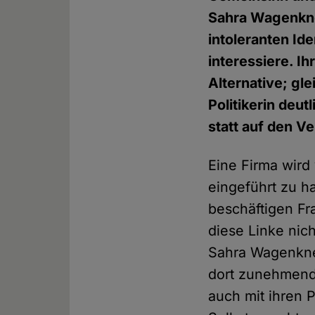
Sahra Wagenknec
intoleranten Ide
interessiere. I
Alternative; gle
Politikerin deut
statt auf den V
Eine Firma wird
eingeführt zu h
beschäftigen Fr
diese Linke nic
Sahra Wagenknec
dort zunehmend 
auch mit ihren 