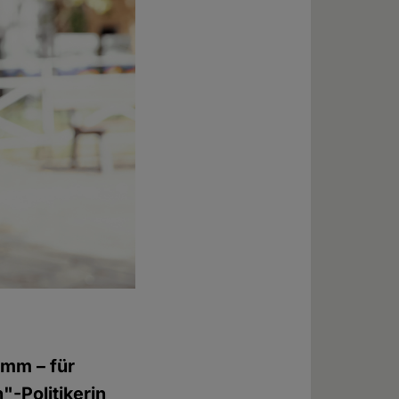
amm – für
"-Politikerin