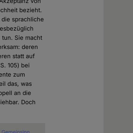
e Akzeptanz von
ichheit bezieht.
 die sprachliche
iesbezüglich
 tun. Sie macht
merksam: deren
ren statt auf
S. 105) bei
mente zum
il das, was
ppell an die
ziehbar. Doch
r Gemeinsinn