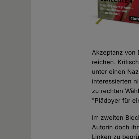
Akzeptanz von D
reichen. Kritis
unter einen Na
interessierten n
zu rechten Wäh
"Plädoyer für ei
Im zweiten Bloc
Autorin doch ih
Linken zu begrü