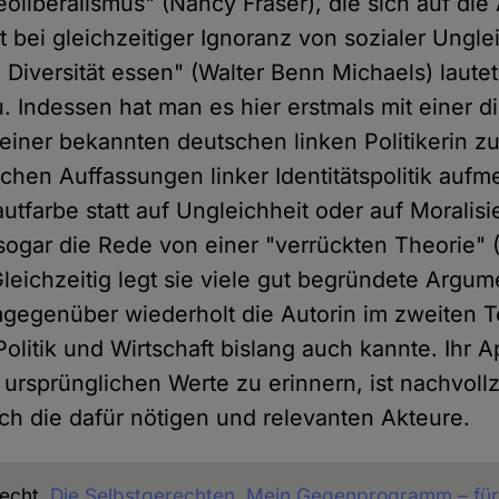
eoliberalismus" (Nancy Fraser), die sich auf di
tät bei gleichzeitiger Ignoranz von sozialer Ungle
 Diversität essen" (Walter Benn Michaels) lautet
. Indessen hat man es hier erstmals mit einer d
einer bekannten deutschen linken Politikerin zu
ichen Auffassungen linker Identitätspolitik auf
utfarbe statt auf Ungleichheit oder auf Moralisie
 sogar die Rede von einer "verrückten Theorie" (
eichzeitig legt sie viele gut begründete Argu
egenüber wiederholt die Autorin im zweiten Te
olitik und Wirtschaft bislang auch kannte. Ihr A
r ursprünglichen Werte zu erinnern, ist nachvoll
ch die dafür nötigen und relevanten Akteure.
echt,
Die Selbstgerechten. Mein Gegenprogramm – fü