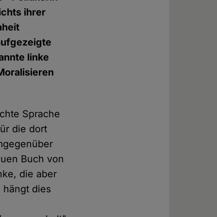
chts ihrer
hheit
aufgezeigte
annte linke
 Moralisieren
echte Sprache
r die dort
demgegenüber
neuen Buch von
nke, die aber
 hängt dies