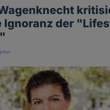
Wagenknecht kritisie
e Ignoranz der "Lifes
"
ghber