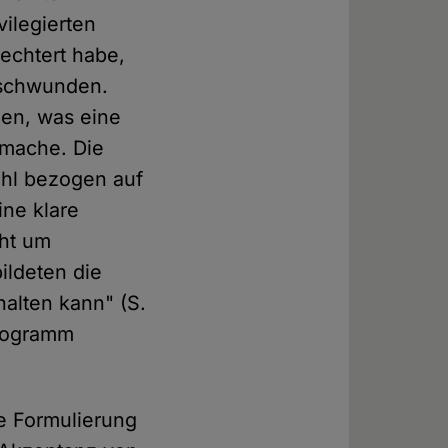
vilegierten
echtert habe,
erschwunden.
men, was eine
mache. Die
ohl bezogen auf
ine klare
cht um
ildeten die
halten kann" (S.
programm
e Formulierung