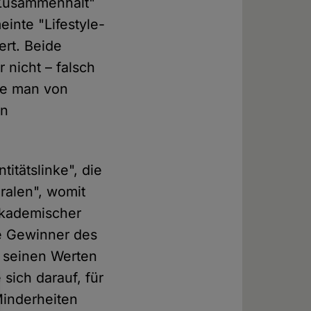
 Zusammenhalt"
inte "Lifestyle-
ert. Beide
 nicht – falsch
ie man von
en
titätslinke", die
eralen", womit
 akademischer
ie Gewinner des
t seinen Werten
sich darauf, für
Minderheiten