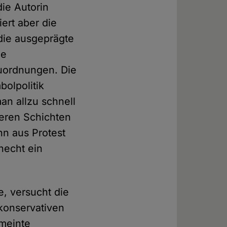
ie Autorin
iert aber die
die ausgeprägte
de
Zuordnungen. Die
olpolitik
an allzu schnell
eren Schichten
nn aus Protest
necht ein
e, versucht die
konservativen
emeinte