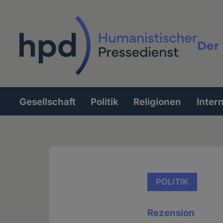
Direkt
zum
Inhalt
Der 
Vollt
Gesellschaft
Politik
Religionen
Inter
Hauptnavigation
POLITIK
Rezension