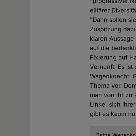
"progressiver N
elitärer Diversi
"Dann sollen sie
Zuspitzung dazu
klaren Aussage 
auf die bedenkl
Fixierung auf Ha
Vernunft. Es ist
Wagenknecht. Gl
Thema vor. Demg
man von ihr zu P
Linke, sich ihre
gibt es kaum no
Sahra Wagenkn