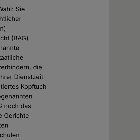
Wahl: Sie
tlicher
n)
icht (BAG)
enannte
aatliche
verhindern, die
hrer Dienstzeit
tiertes Kopftuch
sogenannten
G noch das
e Gerichte
ten
Schulen