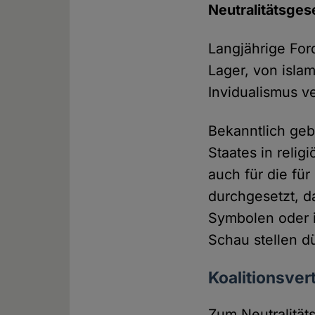
Neutralitätsgese
Langjährige For
Lager, von isla
Invidualismus v
Bekanntlich geb
Staates in reli
auch für die für
durchgesetzt, da
Symbolen oder i
Schau stellen d
Koalitionsve
Zum Neutralität