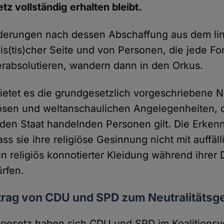
tz vollständig erhalten bleibt.
derungen nach dessen Abschaffung aus dem lin
mis(tis)cher Seite und von Personen, die jede F
erabsolutieren, wandern dann in den Orkus.
ietet es die grundgesetzlich vorgeschriebene Ne
giösen und weltanschaulichen Angelegenheiten, d
 den Staat handelnden Personen gilt. Die Erkenn
ss sie ihre religiöse Gesinnung nicht mit auffäll
n religiös konnotierter Kleidung während ihrer D
ürfen.
rtrag von CDU und SPD zum Neutralitätsg
sgesetz haben sich CDU und SPD im Koalitionsv