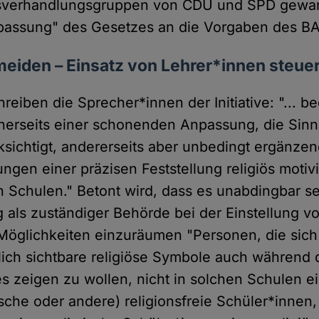
onsverhandlungsgruppen von CDU und SPD gewa
assung" des Gesetzes an die Vorgaben des B
meiden – Einsatz von Lehrer*innen steue
reiben die Sprecher*innen der Initiative: "... b
inerseits einer schonenden Anpassung, die Sin
sichtigt, andererseits aber unbedingt ergänze
gen einer präzisen Feststellung religiös motivi
n Schulen." Betont wird, dass es unabdingbar se
 als zuständiger Behörde bei der Einstellung v
 Möglichkeiten einzuräumen "Personen, die sic
ich sichtbare religiöse Symbole auch während 
es zeigen zu wollen, nicht in solchen Schulen e
sche oder andere) religionsfreie Schüler*innen, 