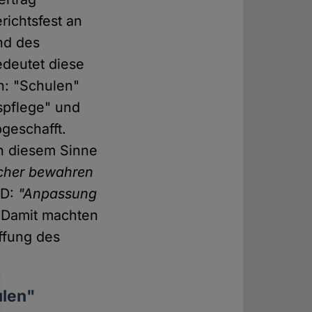
richtsfest an
nd des
edeutet diese
n: "Schulen"
spflege" und
bgeschafft.
in diesem Sinne
icher bewahren
PD:
"Anpassung
Damit machten
ffung des
ulen"