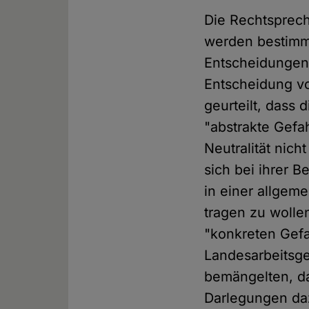
Die Rechtsprech
werden bestimm
Entscheidungen 
Entscheidung vo
geurteilt, dass 
"abstrakte Gefa
Neutralität nich
sich bei ihrer 
in einer allgem
tragen zu wolle
"konkreten Gef
Landesarbeitsge
bemängelten, da
Darlegungen daz