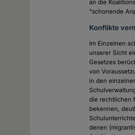
an die Koaliti
"schonende Anp
Konflikte ver
Im Einzelnen sch
unserer Sicht e
Gesetzes berück
von Voraussetzun
in den einzelne
Schulverwaltung
die rechtlichen
bekennen, deutl
Schulunterricht
denen (migranti