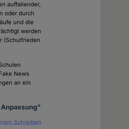
en auffallender,
en oder durch
äufe und die
trächtigt werden
r (Schulfrieden
 Schulen
r Fake News
ngen an ein
e Anpassung"
einem Schreiben