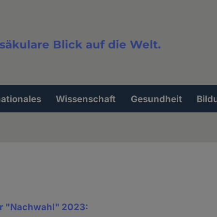
säkulare Blick auf die Welt.
extsuche
nationales
Wissenschaft
Gesundheit
Bild
er "Nachwahl" 2023: