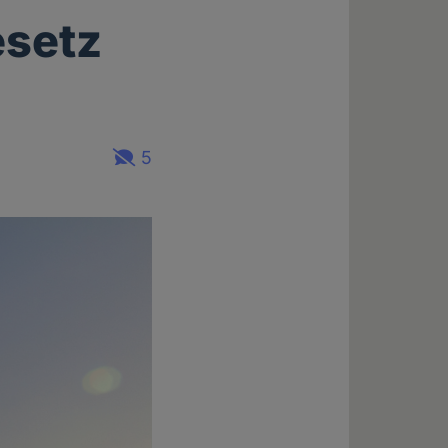
esetz
5