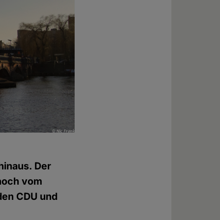
 hinaus. Der
 noch vom
lden CDU und