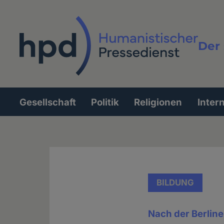
Direkt
zum
Inhalt
Der 
Vollt
Gesellschaft
Politik
Religionen
Inter
Hauptnavigation
BILDUNG
Nach der Berlin