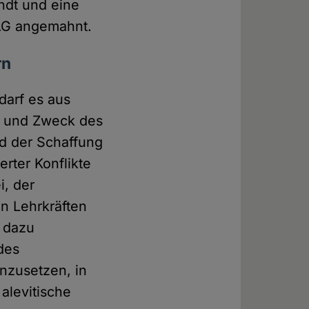
ndt und eine
AG angemahnt.
rn
edarf es aus
n und Zweck des
nd der Schaffung
erter Konflikte
i, der
on Lehrkräften
h dazu
des
inzusetzen, in
alevitische