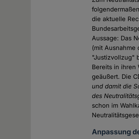
folgendermaßen 
die aktuelle R
Bundesarbeitsger
Aussage: Das Ne
(mit Ausnahme d
"Justizvollzug" 
Bereits in ihre
geäußert. Die 
und damit die S
des Neutralitäts
schon im Wahlka
Neutralitätsgese
Anpassung de