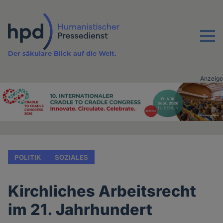
Direkt
zum
Inhalt
Menu
Der säkulare Blick auf die Welt.
Anzeige
Advertising
vor
Inhalt
POLITIK
SOZIALES
Kirchliches Arbeitsrecht
im 21. Jahrhundert