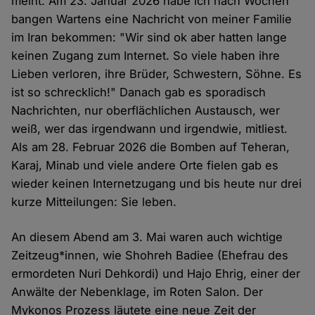
meint. Am 23. Januar 2026 habe ich nach Wochen
bangen Wartens eine Nachricht von meiner Familie
im Iran bekommen: "Wir sind ok aber hatten lange
keinen Zugang zum Internet. So viele haben ihre
Lieben verloren, ihre Brüder, Schwestern, Söhne. Es
ist so schrecklich!" Danach gab es sporadisch
Nachrichten, nur oberflächlichen Austausch, wer
weiß, wer das irgendwann und irgendwie, mitliest.
Als am 28. Februar 2026 die Bomben auf Teheran,
Karaj, Minab und viele andere Orte fielen gab es
wieder keinen Internetzugang und bis heute nur drei
kurze Mitteilungen: Sie leben.
An diesem Abend am 3. Mai waren auch wichtige
Zeitzeug*innen, wie Shohreh Badiee (Ehefrau des
ermordeten Nuri Dehkordi) und Hajo Ehrig, einer der
Anwälte der Nebenklage, im Roten Salon. Der
Mykonos Prozess läutete eine neue Zeit der