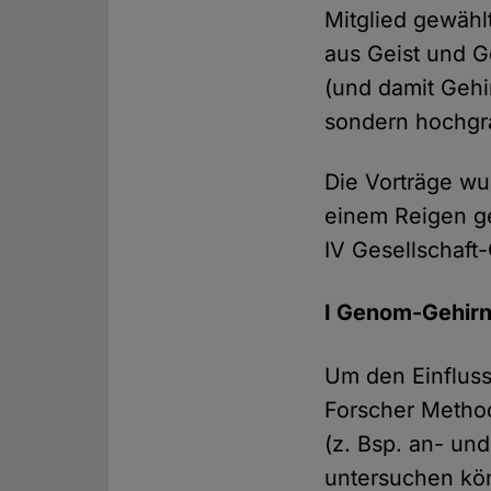
Mitglied gewäh
aus Geist und Ge
(und damit Gehi
sondern hochgra
Die Vorträge wu
einem Reigen geo
IV Gesellschaf
I Genom-Gehirn
Um den Einflus
Forscher Method
(z. Bsp. an- un
untersuchen kön