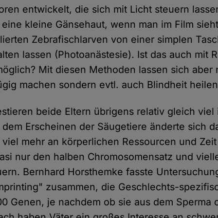
en entwickelt, die sich mit Licht steuern lass
ine kleine Gänsehaut, wenn man im Film sieht,
ierten Zebrafischlarven von einer simplen Tas
lten lassen (Photoanästesie). Ist das auch mit R
glich? Mit diesen Methoden lassen sich aber n
ügig machen sondern evtl. auch Blindheit heilen
stieren beide Eltern übrigens relativ gleich viel 
 dem Erscheinen der Säugetiere änderte sich d
r viel mehr an körperlichen Ressourcen und Zeit 
quasi nur den halben Chromosomensatz und viell
uern. Bernhard Horsthemke fasste Untersuchu
printing" zusammen, die Geschlechts-spezifis
00 Genen, je nachdem ob sie aus dem Sperma od
h haben Väter ein großes Interesse an schwe