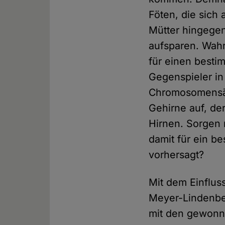
Föten, die sich
Mütter hingegen
aufsparen. Wahr
für einen best
Gegenspieler in
Chromosomensät
Gehirne auf, de
Hirnen. Sorgen 
damit für ein b
vorhersagt?
Mit dem Einflus
Meyer-Lindenber
mit den gewonn