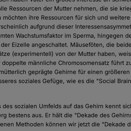
 alle Ressourcen der Mutter nehmen, die sie kri
 möchten ihre Ressourcen für sich und weiter
scheinlich aufgrund dieser Interessensasymmetr
immten Wachstumsfaktor im Sperma, hingegen d
 der Eizelle angeschaltet. Mäuseföten, die beid
ze (experimentell) von der Mutter haben, wei
r doppelte männliche Chromosomensatz führt zu
mütterlich geprägte Gehirne für einen größere
esseres soziales Gefüge, wie es die "Social Brai
s des sozialen Umfelds auf das Gehirn kennt si
g bestens aus. Er hält die "Dekade des Gehirns
enen Methoden können wir jetzt die "Dekade 