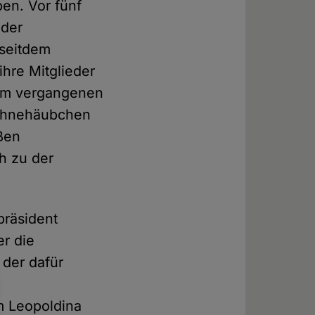
en. Vor fünf
 der
 seitdem
ihre Mitglieder
 Am vergangenen
Sahnehäubchen
ßen
h zu der
präsident
r die
 der dafür
m Leopoldina