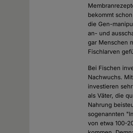
Membranrezeptor
bekommt schon e
die Gen-manipul
an- und ausscha
gar Menschen mö
Fischlarven gef
Bei Fischen inve
Nachwuchs. Mit
investieren seh
als Väter, die 
Nahrung beiste
sogenannten "Im
von etwa 100-2
kommen. Demnac