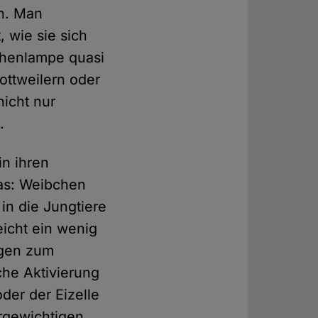
en. Man
 wie sie sich
chenlampe quasi
ottweilern oder
icht nur
.
in ihren
as: Weibchen
in die Jungtiere
eicht ein wenig
ngen zum
che Aktivierung
er der Eizelle
rgewichtigen