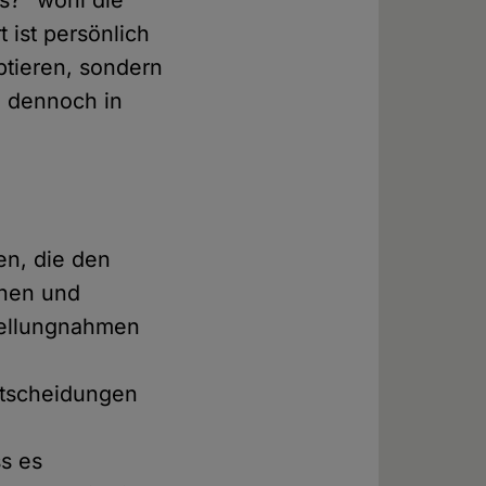
s?" wohl die
 ist persönlich
eptieren, sondern
d dennoch in
en, die den
inen und
tellungnahmen
ntscheidungen
ss es