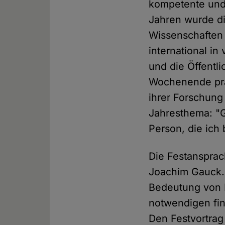
kompetente und 
Jahren wurde di
Wissenschaften 
international in
und die Öffentl
Wochenende prä
ihrer Forschung
Jahresthema: "G
Person, die ich 
Die Festansprac
Joachim Gauck.
Bedeutung von B
notwendigen fina
Den Festvortrag