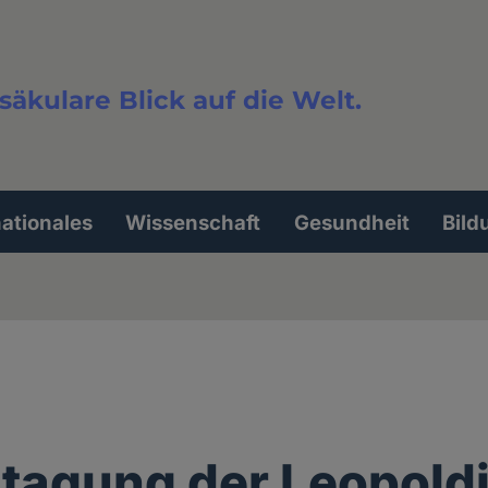
säkulare Blick auf die Welt.
extsuche
nationales
Wissenschaft
Gesundheit
Bild
tagung der Leopold