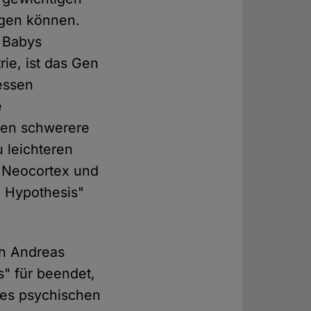
egen können.
e Babys
ie, ist das Gen
essen
e
sen schwerere
 leichteren
n Neocortex und
n Hypothesis"
ch Andreas
" für beendet,
des psychischen