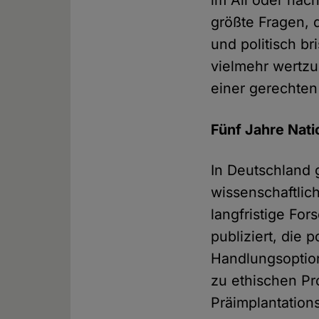
im All oder nac
größte Fragen, d
und politisch br
vielmehr wertzu
einer gerechten
Fünf Jahre Nat
In Deutschland 
wissenschaftlic
langfristige Fo
publiziert, die 
Handlungsoption
zu ethischen P
Präimplantations