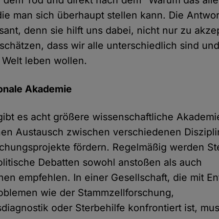
h dem Tod und direkt nach dem "Warum das alle
ie man sich überhaupt stellen kann. Die Antwort
isant, denn sie hilft uns dabei, nicht nur zu akz
schätzen, dass wir alle unterschiedlich sind un
 Welt leben wollen.
ionale Akademie
gibt es acht größere wissenschaftliche Akademi
hen Austausch zwischen verschiedenen Diszipl
rschungsprojekte fördern. Regelmäßig werden S
politische Debatten sowohl anstoßen als auch
en empfehlen. In einer Gesellschaft, die mit E
roblemen wie der Stammzellforschung,
diagnostik oder Sterbehilfe konfrontiert ist, mu