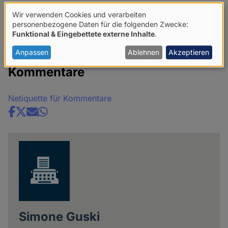
Wir verwenden Cookies und verarbeiten
Verwendung
personenbezogene Daten für die folgenden Zwecke:
Sabine Scho: “Tiere in Architektur. Texte und Fotos”,
Funktional & Eingebettete externe Inhalte
.
von
KOOKBOOKS, Berlin 2013, 126 S. 19,90 Euro
personenbezogenen
Anpassen
Ablehnen
Akzeptieren
Daten
Kommentare
und
Cookies
Netiquette für Kommentare
Share
news
Simone Guski