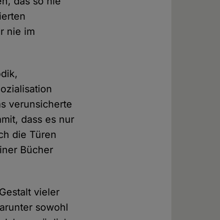
n, das so nie
ierten
r nie im
dik,
ozialisation
as verunsicherte
mit, dass es nur
ch die Türen
einer Bücher
Gestalt vieler
darunter sowohl