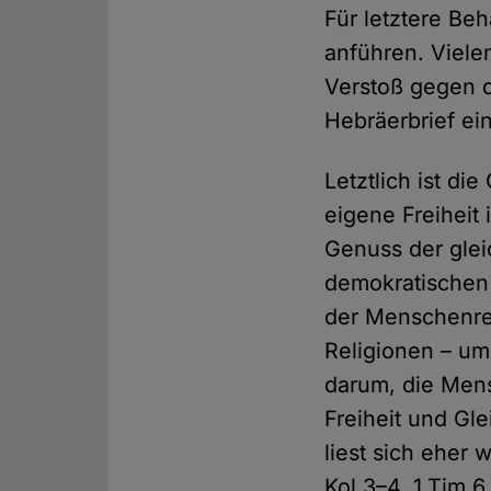
Für letztere Be
anführen. Vielen
Verstoß gegen d
Hebräerbrief ein
Letztlich ist d
eigene Freiheit
Genuss der glei
demokratischen 
der Menschenrec
Religionen – um
darum, die Mens
Freiheit und G
liest sich eher 
Kol 3–4, 1.Tim 6,