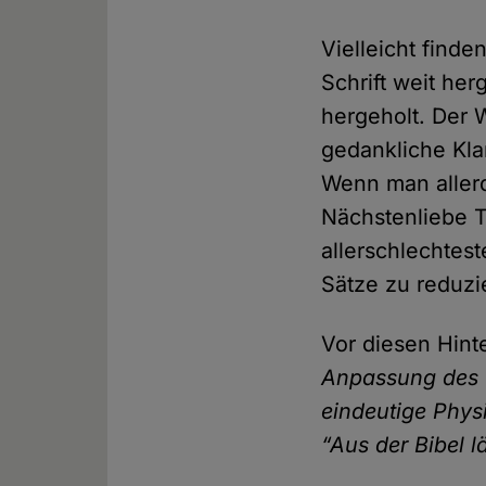
Vielleicht finde
Schrift weit her
hergeholt. Der 
gedankliche Kla
Wenn man aller
Nächstenliebe T
allerschlechtes
Sätze zu reduzi
Vor diesen Hint
Anpassung des Ch
eindeutige Physi
“Aus der Bibel l