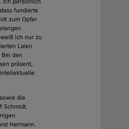
 Ich persönlich
 dass fundierte
itt zum Opfer
telangen
 weiß ich nur zu
ierten Laien
 Bei den
ssen präsent,
ntellektuelle
sowie die
f Schmidt.
nnigen
orst Hermann.