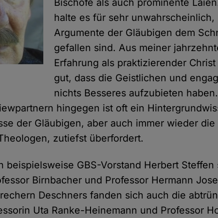
Bischöfe als auch prominente Laien.
halte es für sehr unwahrscheinlich,
Argumente der Gläubigen dem Schn
gefallen sind. Aus meiner jahrzehn
Erfahrung als praktizierender Christ
gut, dass die Geistlichen und engag
nichts Besseres aufzubieten haben.
viewpartnern hingegen ist oft ein Hintergrundwi
se der Gläubigen, aber auch immer wieder die i
Theologen, zutiefst überfordert.
 beispielsweise GBS-Vorstand Herbert Steffen 
fessor Birnbacher und Professor Hermann Jose
rechern Deschners fanden sich auch die abtrü
essorin Uta Ranke-Heinemann und Professor H