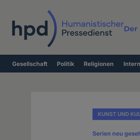
Direkt
zum
Inhalt
Der 
Vollt
Gesellschaft
Politik
Religionen
Inter
Hauptnavigation
KUNST UND KU
Serien neu gese