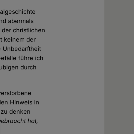
nalgeschichte
Und abermals
der christlichen
nt keinem der
e Unbedarftheit
efälle führe ich
äubigen durch
verstorbene
den Hinweis in
n zu denken
gebraucht hat,