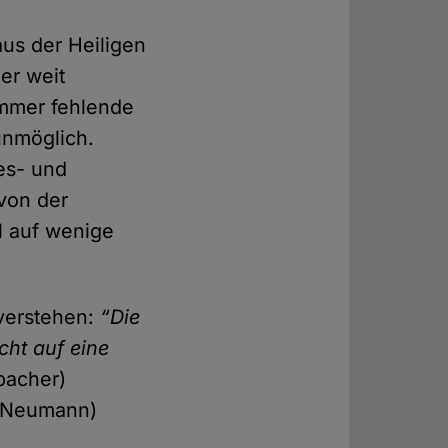
aus der Heiligen
mer weit
immer fehlende
unmöglich.
es- und
 von der
l auf wenige
 verstehen:
“Die
cht auf eine
bacher)
 Neumann)