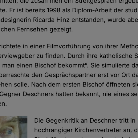
nitten, die zusammen ein Streitgespräch ergebe
te. Er ist bereits 1998 als Diplom-Arbeit der stud
esignerin Ricarda Hinz entstanden, wurde abe
tlichen Fernsehen gezeigt.
richtete in einer Filmvorführung von ihrer Metho
erviewgeber zu finden. Durch ihre katholische S
e man einen Bischof bekommt”. Sie simulierte d
berraschte den Gesprächspartner erst vor Ort da
en solle. Nach dem ersten Bischof öffneten si
e Gegner Deschners hatten bekannt, nie eines s
en.
Die Gegenkritik an Deschner tritt in 
hochrangiger Kirchenvertreter an, 