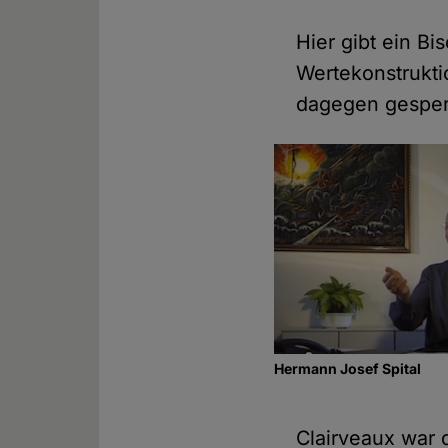
Hier gibt ein B
Wertekonstruktio
dagegen gesperr
Hermann Josef Spital
Clairveaux war d