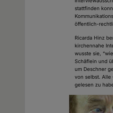
Interviewaussch
stattfinden konn
Kommunikationsd
öffentlich-rech
Ricarda Hinz be
kirchennahe Int
wusste sie, “wi
Schäflein und ü
um Deschner geh
von selbst. All
gelesen zu hab