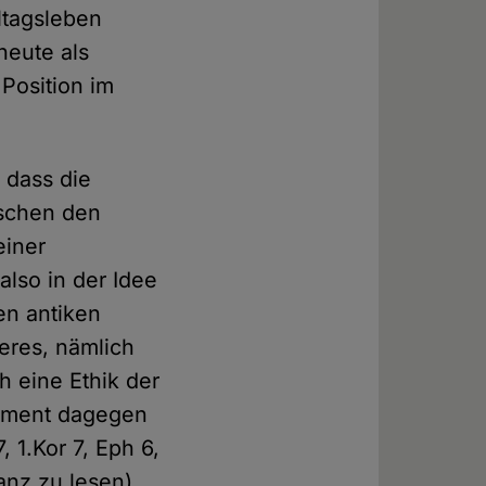
ltagsleben
heute als
 Position im
 dass die
nschen den
einer
lso in der Idee
en antiken
eres, nämlich
 eine Ethik der
tament dagegen
, 1.Kor 7, Eph 6,
ganz zu lesen),