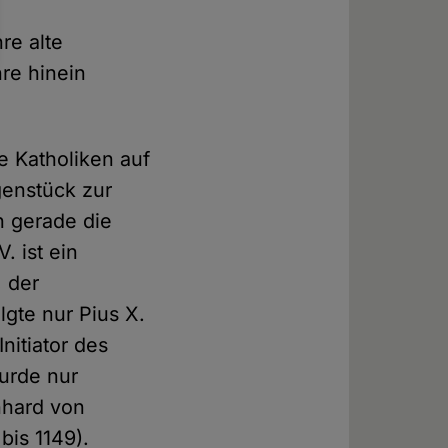
re alte
hre hinein
le Katholiken auf
genstück zur
h gerade die
. ist ein
, der
lgte nur Pius X.
Initiator des
urde nur
nhard von
bis 1149).