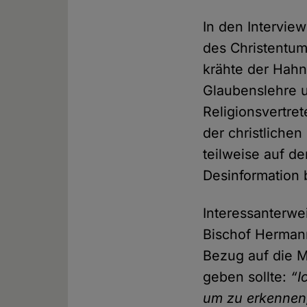
In den Intervie
des Christentu
krähte der Hahn
Glaubenslehre u
Religionsvertret
der christlichen
teilweise auf d
Desinformation 
Interessanterwe
Bischof Hermann
Bezug auf die 
geben sollte:
“I
um zu erkennen,