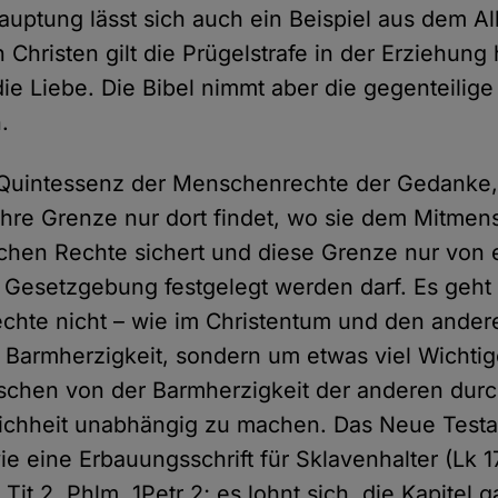
hauptung lässt sich auch ein Beispiel aus dem Al
 Christen gilt die Prügelstrafe in der Erziehung 
ie Liebe. Die Bibel nimmt aber die gegenteilige
.
ie Quintessenz der Menschenrechte der Gedanke,
 ihre Grenze nur dort findet, wo sie dem Mitme
chen Rechte sichert und diese Grenze nur von 
Gesetzgebung festgelegt werden darf. Es geht a
hte nicht – wie im Christentum und den ander
 Barmherzigkeit, sondern um etwas viel Wichtig
chen von der Barmherzigkeit der anderen durch
leichheit unabhängig zu machen. Das Neue Tes
wie eine Erbauungsschrift für Sklavenhalter (Lk 17
 Tit 2, Phlm, 1Petr 2; es lohnt sich, die Kapitel 