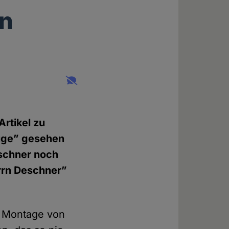
in
Artikel zu
Auge” gesehen
eschner noch
rrn Deschner”
e Montage von