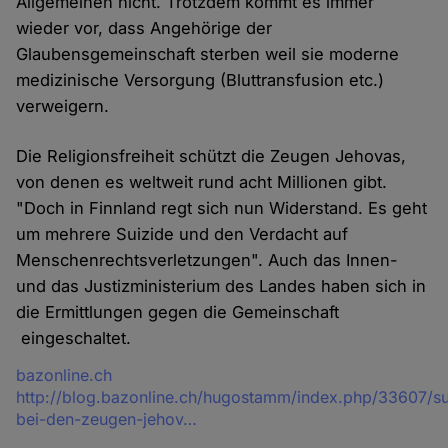
Allgemeinen nicht. Trotzdem kommt es immer
wieder vor, dass Angehörige der
Glaubensgemeinschaft sterben weil sie moderne
medizinische Versorgung (Bluttransfusion etc.)
verweigern.
Die Religionsfreiheit schützt die Zeugen Jehovas,
von denen es weltweit rund acht Millionen gibt.
"Doch in Finnland regt sich nun Widerstand. Es geht
um mehrere Suizide und den Verdacht auf
Menschenrechtsverletzungen". Auch das Innen-
und das Justizministerium des Landes haben sich in
die Ermittlungen gegen die Gemeinschaft
eingeschaltet.
Quelle
bazonline.ch
http://blog.bazonline.ch/hugostamm/index.php/33607/su
bei-den-zeugen-jehov…