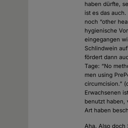
haben dürfte, s
ist es das auch
noch “other hea
hygienische Vort
eingegangen wir
Schlindwein auf
fördert dann a
Tage: “No metho
men using PrePe
circumcision.” 
Erwachsenen is
benutzt haben, 
Art haben besch
Aha. Also doch