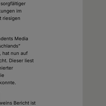
sorgfältiger
kungen im
 riesigen
ondents Media
tschlands”
, hat nun auf
cht. Dieser liest
ierter
ie
 konnte.
eins Bericht ist