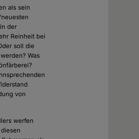
n als sein
 “neuesten
in der
ehr Reinheit bei
der soll die
kt werden? Was
önfärberei?
hohnsprechenden
Widerstand
idung von
lers werfen
 diesen