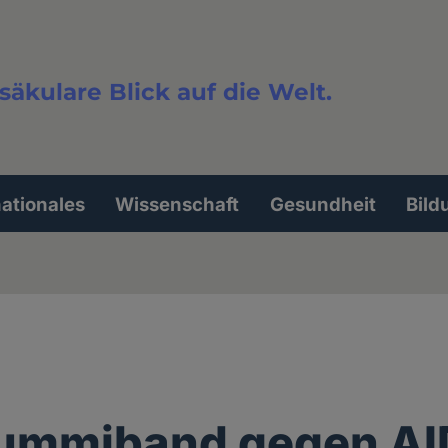
säkulare Blick auf die Welt.
extsuche
nationales
Wissenschaft
Gesundheit
Bild
Gummiband gegen A