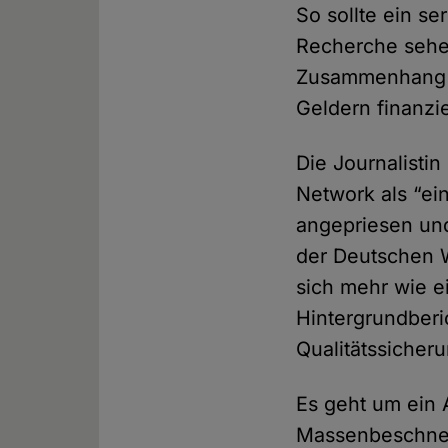
So sollte ein se
Recherche sehe
Zusammenhang mi
Geldern finanzie
Die Journalisti
Network als “ei
angepriesen und 
der Deutschen 
sich mehr wie e
Hintergrundberi
Qualitätssicheru
Es geht um ein 
Massenbeschneid