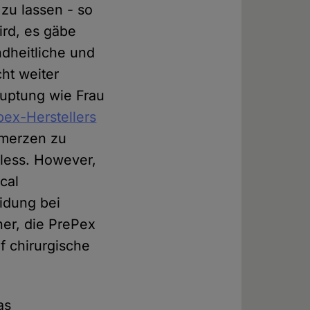
zu lassen - so
ird, es gäbe
ndheitliche und
cht weiter
auptung wie Frau
pex-Herstellers
hmerzen zu
nless. However,
cal
idung bei
er, die PrePex
f chirurgische
as