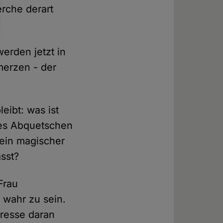
erche derart
erden jetzt in
merzen - der
leibt: was ist
des Abquetschen
 ein magischer
sst?
Frau
m wahr zu sein.
eresse daran