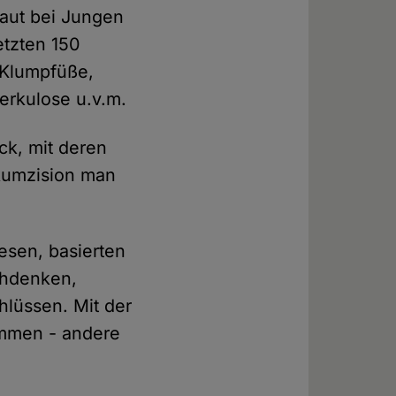
haut bei Jungen
etzten 150
: Klumpfüße,
erkulose u.v.m.
ck, mit deren
rkumzision man
iesen, basierten
chdenken,
lüssen. Mit der
ammen - andere