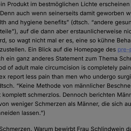
ein Produkt im bestmöglichen Lichte erscheinen 
. Denn auch wenn seinerseits damit geworben w
lth and hygiene benefits” (dtsch. “andere gesu
eile”), auf die dann aber erstaunlicherweise ni
d, so wagt nicht mal er es, eine so kühne Beh
zustellen. Ein Blick auf die Homepage des
pre-
uch ein ganz anderes Statement zum Thema Sc
d of adult male circumcision is completely pai
x report less pain than men who undergo surgi
(dtsch. “Keine Methode von männlicher Beschne
t komplett schmerzlos. Dennoch berichten Männ
von weniger Schmerzen als Männer, die sich au
neiden lassen.”)
 Schmerzen. Warum bewirbt Frau Schlindwein d