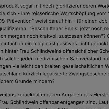
rodukt sogar mit noch glorifizierenderen Worte
l sie sich - ihre reisserische Wortschöpfung vom
DS-Prävention” weist darauf hin - für einen Job 
alifizieren: “Beschnittener Penis: jetzt noch m
auch morgen noch kraftvoll zustossen können”? O
 einfach in ein möglichst positives Licht gerüc
en hinter Frau Schlindweins offensichtlicher Sch
ch solche jeden medizinischen Sachverstand 
gen vielleicht den breiten gesellschaftlichen 
utschland kürzlich legalisierte Zwangsbeschne
lichem Grunde mindern?
weitaus zurückhaltenderen Angaben des Herstel
 Frau Schlindwein offenbar entgangen sind. Laut