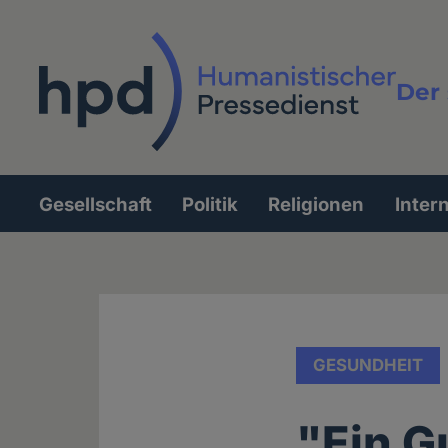
Direkt
zum
Inhalt
Der 
Vollt
Gesellschaft
Politik
Religionen
Inter
Hauptnavigation
GESUNDHEIT
"Ein 