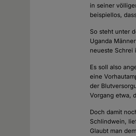
in seiner völlig
beispiellos, da
So steht unter 
Uganda Männer b
neueste Schrei 
Es soll also ang
eine Vorhautam
der Blutversorg
Vorgang etwa, d
Doch damit noch
Schlindwein, lie
Glaubt man dem 