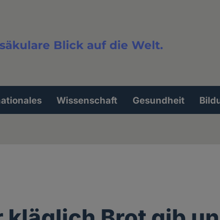
säkulare Blick auf die Welt.
extsuche
nationales
Wissenschaft
Gesundheit
Bild
 kläglich Brot gib u