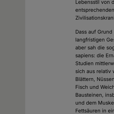
Lebensstil von 
entsprechenden
Zivilisationskra
Dass auf Grund 
langfristigen Ge
aber sah die so
sapiens: die Ern
Studien mittlerw
sich aus relati
Blättern, Nüsse
Fisch und Weicht
Bausteinen, in
und dem Muskelf
Fettsäuren in e