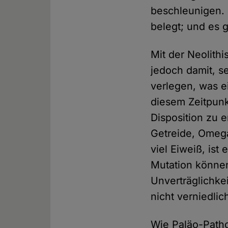
beschleunigen. 
belegt; und es g
Mit der Neolith
jedoch damit, s
verlegen, was e
diesem Zeitpunk
Disposition zu e
Getreide, Omega
viel Eiweiß, is
Mutation können
Unverträglichke
nicht verniedlic
Wie Paläo-Patho