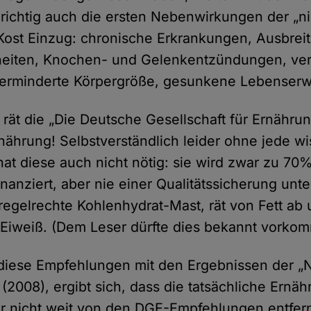
erichtig auch die ersten Nebenwirkungen der „ni
ost Einzug: chronische Erkrankungen, Ausbrei
kheiten, Knochen- und Gelenkentzündungen, ve
erminderte Körpergröße, gesunkene Lebenserw
h rät die „Die Deutsche Gesellschaft für Ernähru
nährung! Selbstverständlich leider ohne jede wi
hat diese auch nicht nötig: sie wird zwar zu 70
nanziert, aber nie einer Qualitätssicherung unt
regelrechte Kohlenhydrat-Mast, rät von Fett ab 
iweiß. (Dem Leser dürfte dies bekannt vorkom
diese Empfehlungen mit den Ergebnissen der „
(2008), ergibt sich, dass die tatsächliche Ernä
r nicht weit von den DGE-Empfehlungen entfer