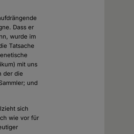
 aufdrängende
gne. Dass er
ann, wurde im
die Tatsache
genetische
hikum) mit uns
 der die
d Sammler; und
zieht sich
ch wie vor für
eutiger