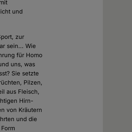
mit
icht und
port, zur
ar sein... Wie
ährung für Homo
 und uns, was
sst? Sie setzte
rüchten, Pilzen,
l aus Fleisch,
chtigen Hirn-
en von Kräutern
ährten und die
e Form