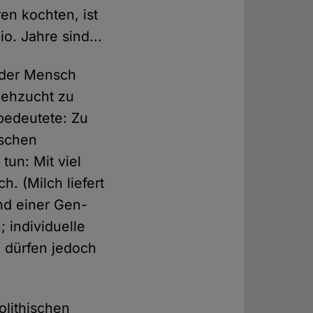
en kochten, ist
o. Jahre sind...
n der Mensch
iehzucht zu
bedeutete: Zu
ischen
tun: Mit viel
. (Milch liefert
und einer Gen-
 individuelle
ß dürfen jedoch
olithischen