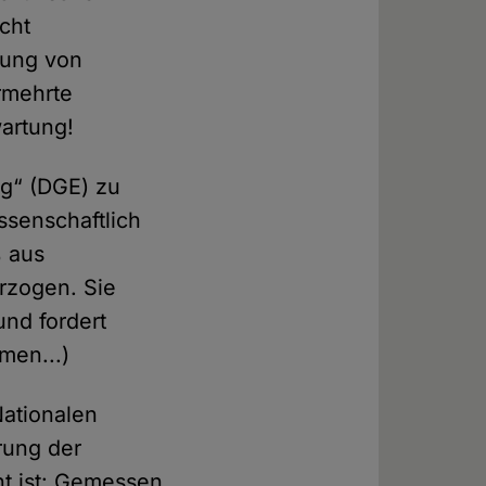
cht
tung von
rmehrte
artung!
ng“ (DGE) zu
ssenschaftlich
% aus
erzogen. Sie
und fordert
men...)
Nationalen
hrung der
nt ist: Gemessen