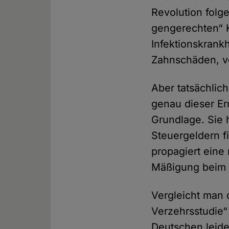
Revolution folg
gengerechten“ K
Infektionskran
Zahnschäden, v
Aber tatsächlic
genau dieser Er
Grundlage. Sie 
Steuergeldern fi
propagiert eine 
Mäßigung beim E
Vergleicht man 
Verzehrsstudie“ 
Deutschen leide