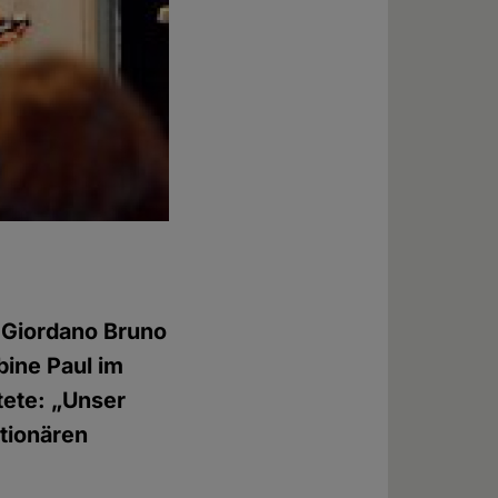
 Giordano Bruno
bine Paul im
tete: „Unser
utionären