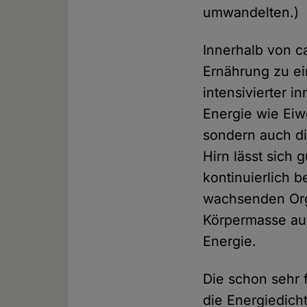
umwandelten.)
Innerhalb von c
Ernährung zu ei
intensivierter i
Energie wie Eiwe
sondern auch di
Hirn lässt sich 
kontinuierlich 
wachsenden Org
Körpermasse aus
Energie.
Die schon sehr 
die Energiedic