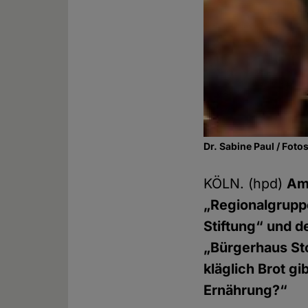
Dr. Sabine Paul / Foto
KÖLN. (hpd)
Am
„Regionalgrupp
Stiftung“ und d
„Bürgerhaus Sto
kläglich Brot g
Ernährung?“