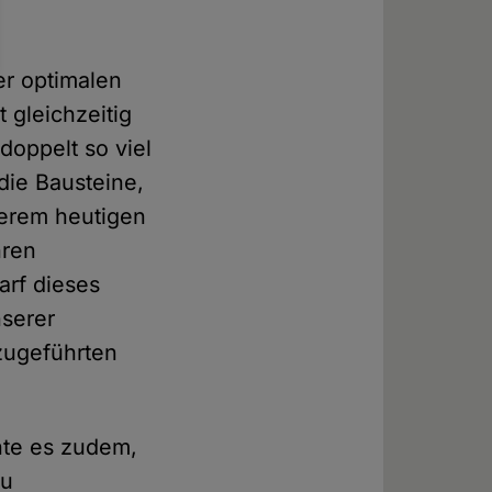
er optimalen
 gleichzeitig
 doppelt so viel
 die Bausteine,
serem heutigen
hren
arf dieses
serer
zugeführten
hte es zudem,
zu