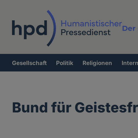
Direkt
zum
Inhalt
Der 
Vollt
Gesellschaft
Politik
Religionen
Inter
Hauptnavigation
Bund für Geistesfr