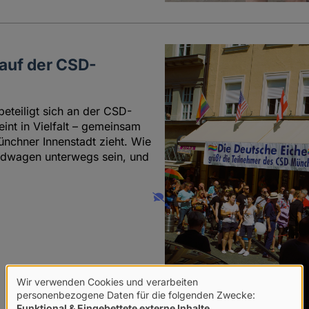
 auf der CSD-
eteiligt sich an der CSD-
int in Vielfalt – gemeinsam
nchner Innenstadt zieht. Wie
andwagen unterwegs sein, und
Wir verwenden Cookies und verarbeiten
Verwendung
personenbezogene Daten für die folgenden Zwecke:
Funktional & Eingebettete externe Inhalte
.