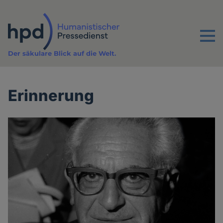
Direkt
zum
Inhalt
Menu
Der säkulare Blick auf die Welt.
Erinnerung