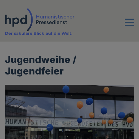
Direkt
zum
Inhalt
Menu
Der säkulare Blick auf die Welt.
Jugendweihe /
Jugendfeier