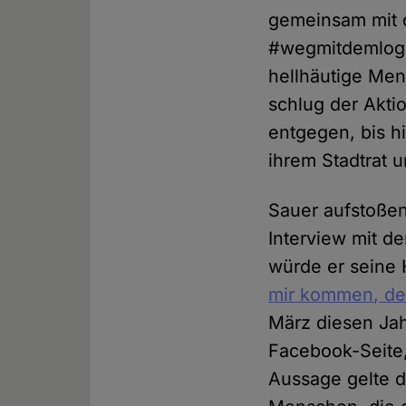
gemeinsam mit
#wegmitdemlogo
hellhäutige Me
schlug der Akti
entgegen, bis h
ihrem Stadtrat u
Sauer aufstoßen
Interview mit d
würde er seine 
mir kommen, der
März diesen Jah
Facebook-Seite
Aussage gelte d