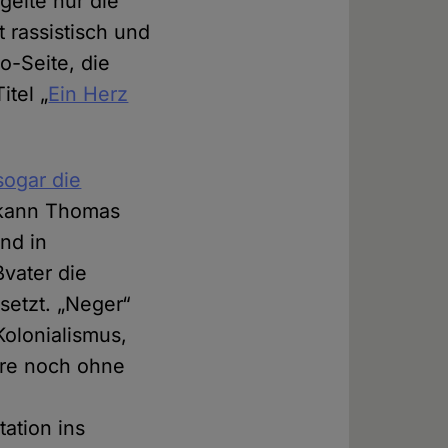
 gelte nur die
 rassistisch und
ro-Seite, die
itel „
Ein Herz
sogar die
t, kann Thomas
nd in
ßvater die
setzt. „Neger“
Kolonialismus,
hre noch ohne
ation ins