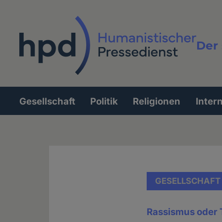
Direkt
zum
Inhalt
Der 
Vollt
Gesellschaft
Politik
Religionen
Inter
Hauptnavigation
GESELLSCHAFT
Rassismus oder 