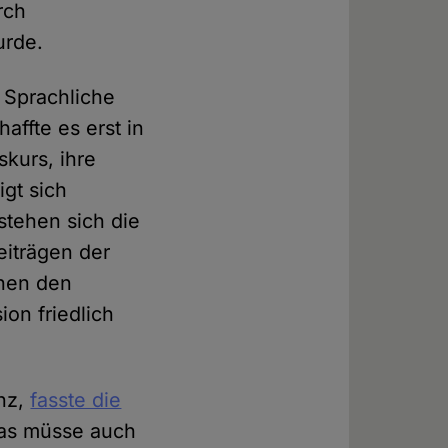
rch
urde.
 Sprachliche
ffte es erst in
kurs, ihre
gt sich
stehen sich die
eiträgen der
chen den
ion friedlich
inz,
fasste die
Das müsse auch