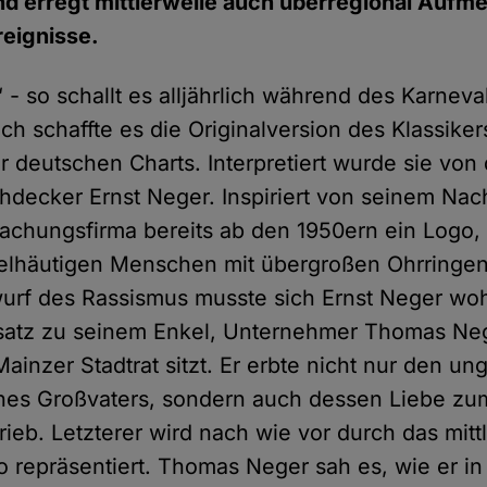
d erregt mittlerweile auch überregional Aufme
reignisse.
- so schallt es alljährlich während des Karneva
ch schaffte es die Originalversion des Klassiker
er deutschen Charts. Interpretiert wurde sie vo
decker Ernst Neger. Inspiriert von seinem Na
dachungsfirma bereits ab den 1950ern ein Logo,
nkelhäutigen Menschen mit übergroßen Ohrringe
urf des Rassismus musste sich Ernst Neger wohl
atz zu seinem Enkel, Unternehmer Thomas Ne
Mainzer Stadtrat sitzt. Er erbte nicht nur den u
es Großvaters, sondern auch dessen Liebe zu
ieb. Letzterer wird nach wie vor durch das mitt
 repräsentiert. Thomas Neger sah es, wie er in 