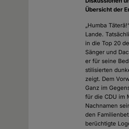
Diskussionen un
Übersicht der E
„Humba Täterä!“ 
Lande. Tatsächli
in die Top 20 d
Sänger und Dach
er für seine Be
stilisierten du
zeigt. Dem Vorw
Ganz im Gegens
für die CDU im 
Nachnamen sein
den Familienbetr
berüchtigte Logo