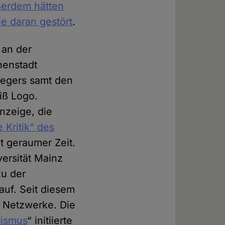
erdem hätten
ie daran gestört
.
 an der
nenstadt
Negers samt den
iß Logo.
anzeige, die
 Kritik“ des
it geraumer Zeit.
versität Mainz
zu der
auf. Seit diesem
n Netzwerke. Die
sismus
“ initiierte