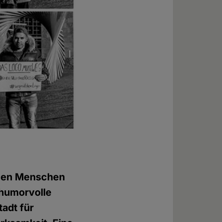
tigen Menschen
 humorvolle
tadt für