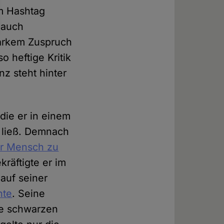
m Hashtag
 auch
tarkem Zuspruch
 heftige Kritik
z steht hinter
die er in einem
n ließ. Demnach
er Mensch zu
kräftigte er im
auf seiner
hte
. Seine
ie schwarzen