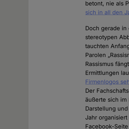
betont, nie als 
sich in all den
Doch gerade in 
stereotypen Abb
tauchten Anfang
Parolen „Rassis
Rassismus fängt 
Ermittlungen lau
Firmenlogos se
Der Fachschafts
äußerte sich im
Darstellung und
Jahr organisier
Facebook-Seite