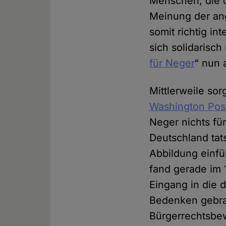
Menschen, die da
Meinung der ang
somit richtig in
sich solidarisch
für Neger
“ nun 
Mittlerweile so
Washington Post
Neger nichts f
Deutschland tats
Abbildung einfü
fand gerade im 
Eingang in die 
Bedenken gebrau
Bürgerrechtsbew