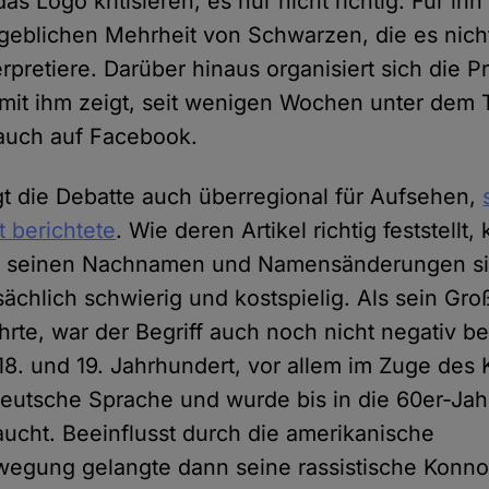
s Logo kritisieren, es nur nicht richtig. Für ihn
eblichen Mehrheit von Schwarzen, die es nicht
terpretiere. Darüber hinaus organisiert sich die P
 mit ihm zeigt, seit wenigen Wochen unter dem T
auch auf Facebook.
rgt die Debatte auch überregional für Aufsehen,
 berichtete
. Wie deren Artikel richtig feststell
ür seinen Nachnamen und Namensänderungen si
ächlich schwierig und kostspielig. Als sein Gro
hrte, war der Begriff auch noch nicht negativ be
18. und 19. Jahrhundert, vor allem im Zuge des 
deutsche Sprache und wurde bis in die 60er-Ja
cht. Beeinflusst durch die amerikanische
egung gelangte dann seine rassistische Konnot