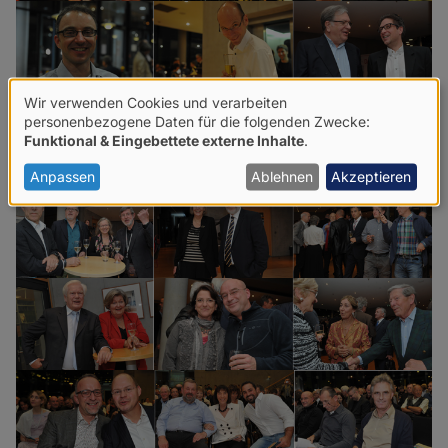
Wir verwenden Cookies und verarbeiten
Verwendung
personenbezogene Daten für die folgenden Zwecke:
Funktional & Eingebettete externe Inhalte
.
von
personenbezogenen
Anpassen
Ablehnen
Akzeptieren
Daten
und
Cookies