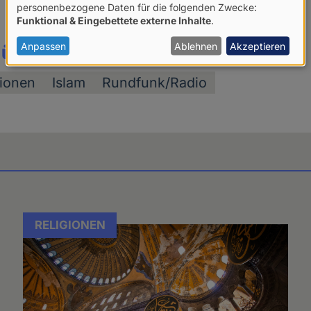
Verwendung
personenbezogene Daten für die folgenden Zwecke:
Funktional & Eingebettete externe Inhalte
.
von
personenbezogenen
Anpassen
Ablehnen
Akzeptieren
 über:
Daten
gionen
Islam
Rundfunk/Radio
und
Cookies
RELIGIONEN