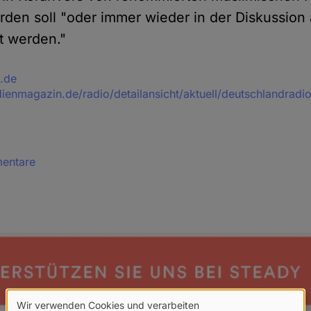
werden soll "oder immer wieder in der Diskussio
rt werden."
.de
ienmagazin.de/radio/detailansicht/aktuell/deutschlandradi
mentare
Wir verwenden Cookies und verarbeiten