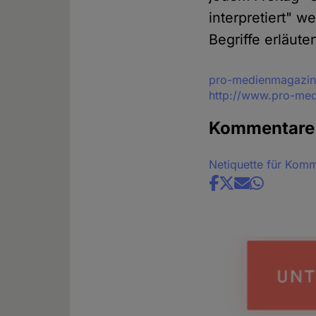
interpretiert" 
Begriffe erläute
Quelle
pro-medienmagazin
http://www.pro-med
Kommentare
Netiquette für Kom
Share
news