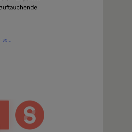
n auftauchende
o-se…