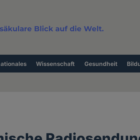
säkulare Blick auf die Welt.
extsuche
nationales
Wissenschaft
Gesundheit
Bild
mische Radiosendun