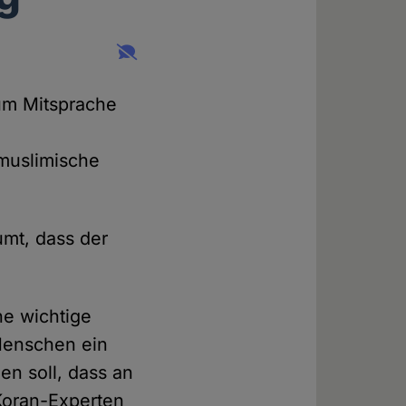
um Mitsprache
 muslimische
umt, dass der
ne wichtige
 Menschen ein
en soll, dass an
Koran-Experten