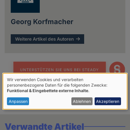
Georg Korfmacher
Weitere Artikel des Autoren
Wir verwenden Cookies und verarbeiten
Verwendung
personenbezogene Daten für die folgenden Zwecke:
Mehr lesen über:
Funktional & Eingebettete externe Inhalte
.
von
personenbezogenen
Anpassen
Ablehnen
Akzeptieren
GBS-Regionalgruppen
Daten
und
Verwandte Artikel
Cookies