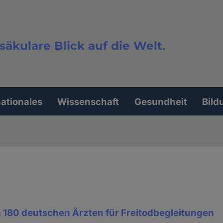
säkulare Blick auf die Welt.
extsuche
nationales
Wissenschaft
Gesundheit
Bild
n 180 deutschen Ärzten für Freitodbegleitungen