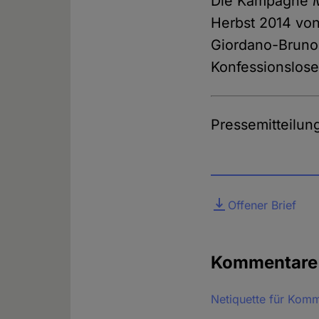
Die Kampagne
Herbst 2014 von
Giordano-Bruno-
Konfessionslose
Pressemitteilun
Datei
Offener Brief
Kommentar
Netiquette für Kom