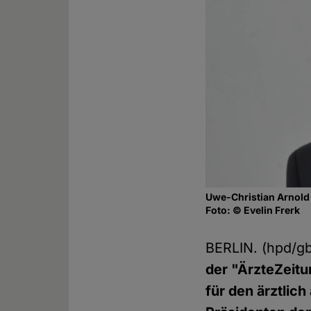
Uwe-Christian Arnold
Foto: © Evelin Frerk
BERLIN. (hpd/g
der "ÄrzteZeit
für den ärztlic