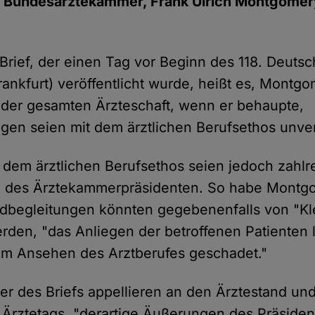
r Bundesärztekammer, Frank Ulrich Montgomery
Brief, der einen Tag vor Beginn des 118. Deuts
Frankfurt) veröffentlicht wurde, heißt es, Mont
der gesamten Ärzteschaft, wenn er behaupte,
ngen seien mit dem ärztlichen Berufsethos unve
 dem ärztlichen Berufsethos seien jedoch zahlr
 des Ärztekammerpräsidenten. So habe Montgo
idbegleitungen könnten gegebenenfalls von "K
rden, "das Anliegen der betroffenen Patienten 
m Ansehen des Arztberufes geschadet."
er des Briefs appellieren an den Ärztestand und
 Ärztetags, "derartige Äußerungen des Präsiden