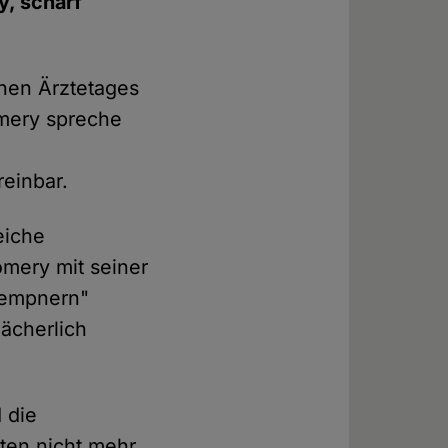
, scharf
chen Ärztetages
gomery spreche
reinbar.
eiche
mery mit seiner
lempnern"
lächerlich
 die
ten nicht mehr