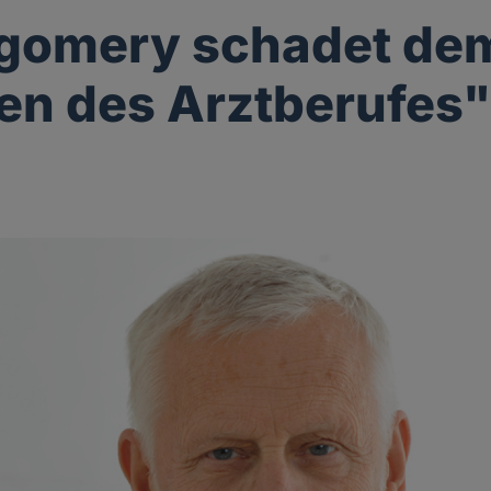
gomery schadet de
n des Arztberufes