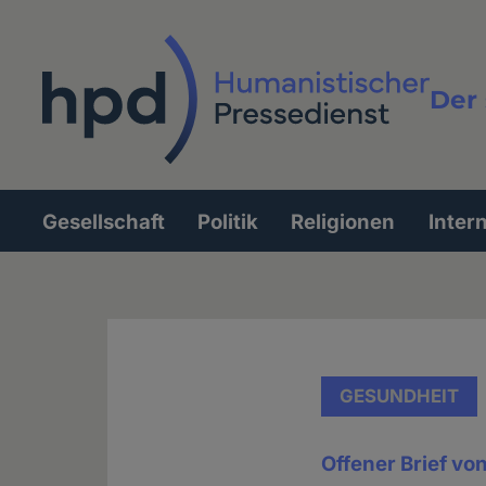
Direkt
zum
Inhalt
Der 
Vollt
Gesellschaft
Politik
Religionen
Inter
Hauptnavigation
GESUNDHEIT
Offener Brief vo