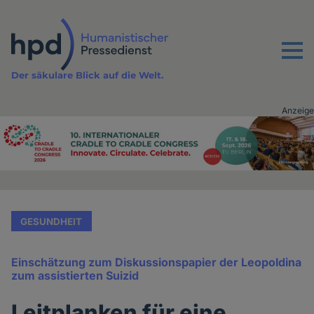
Direkt
zum
Inhalt
Menu
Der säkulare Blick auf die Welt.
Anzeige
Advertising
vor
Inhalt
GESUNDHEIT
Einschätzung zum Diskussionspapier der Leopoldina
zum assistierten Suizid
Leitplanken für eine