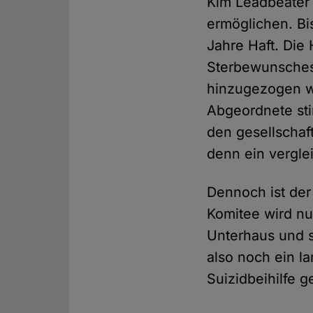
Kim Leadbeater 
ermöglichen. Bis
Jahre Haft. Die
Sterbewunsches 
hinzugezogen w
Abgeordnete sti
den gesellschaf
denn ein vergle
Dennoch ist der
Komitee wird n
Unterhaus und s
also noch ein l
Suizidbeihilfe g