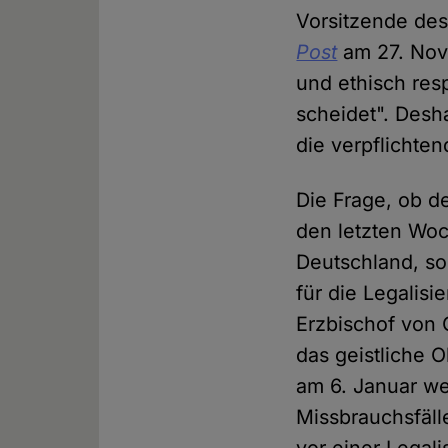
Vorsitzende des
Post
am 27. Nov
und ethisch res
scheidet". Desh
die verpflichte
Die Frage, ob de
den letzten Woc
Deutschland, so
für die Legalisi
Erzbischof von 
das geistliche 
am 6. Januar w
Missbrauchsfäll