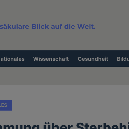
säkulare Blick auf die Welt.
extsuche
nationales
Wissenschaft
Gesundheit
Bild
LES
mung über Sterbehil