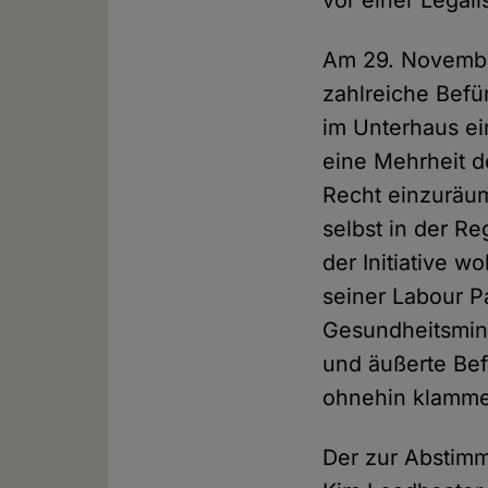
vor einer Legal
Am 29. Novembe
zahlreiche Befü
im Unterhaus ei
eine Mehrheit d
Recht einzuräu
selbst in der Re
der Initiative w
seiner Labour P
Gesundheitsmini
und äußerte Bef
ohnehin klamm
Der zur Abstim