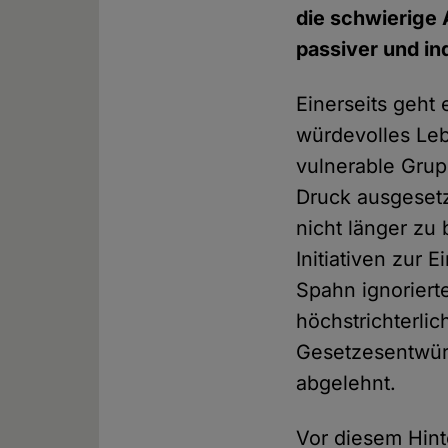
die schwierige 
passiver und ind
Einerseits geht
würdevolles Leb
vulnerable Grup
Druck ausgesetz
nicht länger zu
Initiativen zur
Spahn ignoriert
höchstrichterli
Gesetzesentwür
abgelehnt.
Vor diesem Hint