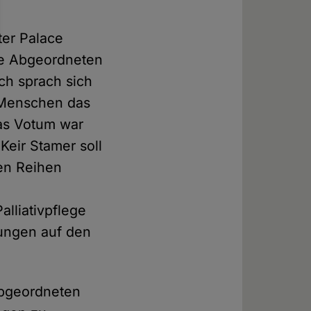
er Palace
ie Abgeordneten
ch sprach sich
n Menschen das
as Votum war
 Keir Stamer soll
den Reihen
alliativpflege
tungen auf den
Abgeordneten