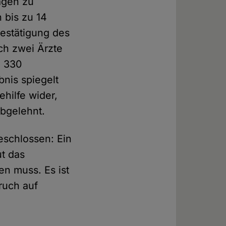
agen zu
 bis zu 14
Bestätigung des
ch zwei Ärzte
: 330
nis spiegelt
hilfe wider,
abgelehnt.
eschlossen: Ein
t das
n muss. Es ist
ruch auf