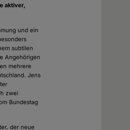
 aktiver,
immung und ein
 besonders
nem subtilen
re Angehörigen
rten mehrere
utschland. Jens
ter
ch zwei
vom Bundestag
ter, der neue