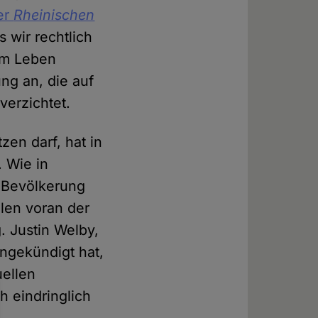
der
Rheinischen
wir rechtlich
dem Leben
ng an, die auf
verzichtet.
zen darf, hat in
. Wie in
r Bevölkerung
llen voran der
. Justin Welby,
angekündigt hat,
ellen
h eindringlich