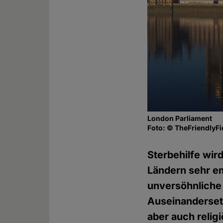
London Parliament
Foto: © TheFriendlyFi
Sterbehilfe wir
Ländern sehr em
unversöhnliche 
Auseinandersetz
aber auch relig