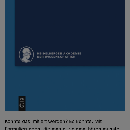
Konnte das imitiert werden? Es konnte. Mit
Formulierungen, die man nur einmal hören musste,