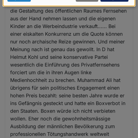
man mit der Einführung des Privatfernsehens sich
Daten
die Gestaltung des öffentlichen Raumes Fernsehen
und
aus der Hand nehmen lassen und die eigenen
Cookies
Kinder an die Werbeindustrie verkauft...... Bei
einer eiskalten Konkurrenz um die Quote können
nur noch archaische Reize gewinnen. Und meiner
Meinung nach ist genau das gewollt. In D hat
Helmut Kohl und seine konservative Partei
wesentlich die Einführung des Privatfernsehens
forciert um die in ihren Augen linke
Medienhochheit zu brechen. Muhammad Ali hat
übrigens für sein politisches Engagement einen
hohen Preis bezahlt: seine besten Jahre wurde er
ins Gefängnis gesteckt und hatte ein Boxverbot in
den Staaten. Boxen würde ich nicht verbieten
wollen. Eher noch die gewohnheitsmässige
Ausbildung der männlichen Bevölkerung zum
professionellen Tötungshandwerk weltweit