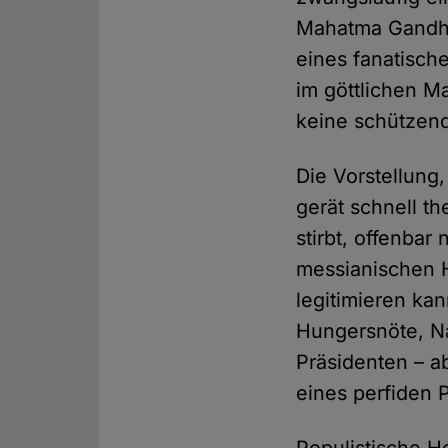
Mahatma Gandhi 
eines fanatisch
im göttlichen M
keine schützen
Die Vorstellung,
gerät schnell th
stirbt, offenbar
messianischen H
legitimieren kan
Hungersnöte, Na
Präsidenten – ab
eines perfiden P