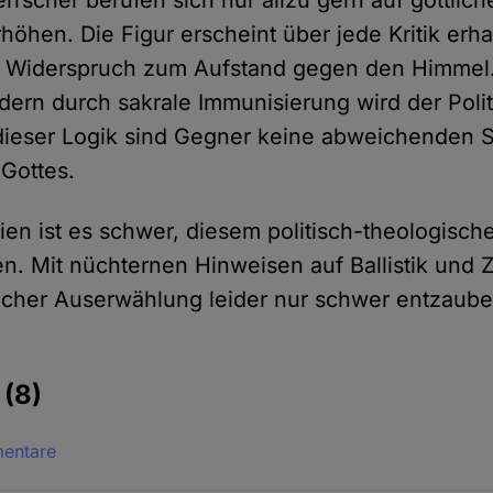
errscher berufen sich nur allzu gern auf göttli
rhöhen. Die Figur erscheint über jede Kritik erha
, Widerspruch zum Aufstand gegen den Himmel.
ern durch sakrale Immunisierung wird der Polit
 dieser Logik sind Gegner keine abweichenden
Gottes.
ien ist es schwer, diesem politisch-theologisc
. Mit nüchternen Hinweisen auf Ballistik und Zu
licher Auserwählung leider nur schwer entzaube
e
(8)
mentare