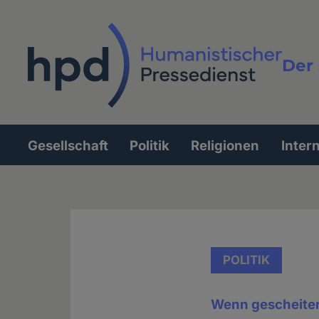
Direkt
zum
Inhalt
Der 
Vollt
Gesellschaft
Politik
Religionen
Inter
Hauptnavigation
POLITIK
Wenn gescheitert