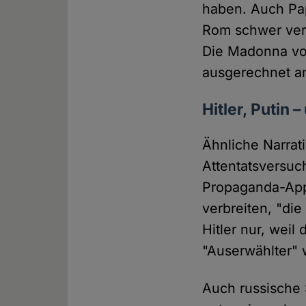
haben. Auch Pap
Rom schwer ver
Die Madonna von
ausgerechnet a
Hitler, Putin
Ähnliche Narrati
Attentatsversuc
Propaganda-Appa
verbreiten, "die
Hitler nur, weil
"Auserwählter" w
Auch russische 