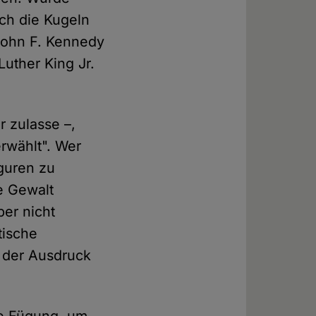
ch die Kugeln
 John F. Kennedy
uther King Jr.
r zulasse –,
erwählt". Wer
iguren zu
e Gewalt
ber nicht
tische
s der Ausdruck