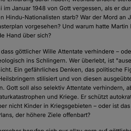
im Januar 1948 von Gott vergessen, als er dur
en Hindu-Nationalisten starb? War der Mord an
asterplan vorgesehen? Und warum hatte Martin L
de Hand über sich?
 dass göttlicher Wille Attentate verhindere – ode
eologisch ins Schlingern. Wer überlebt, ist "aus
 nicht. Ein gefährliches Denken, das politische F
eilsbringern stilisiert und von diesen ausgeübt
n. Gott soll also selektiv Attentate verhindern, a
turkatastrophen und Kriege. Er schützt autokra
er nicht Kinder in Kriegsgebieten – oder ist da
lans, der höhere Ziele offenbart?