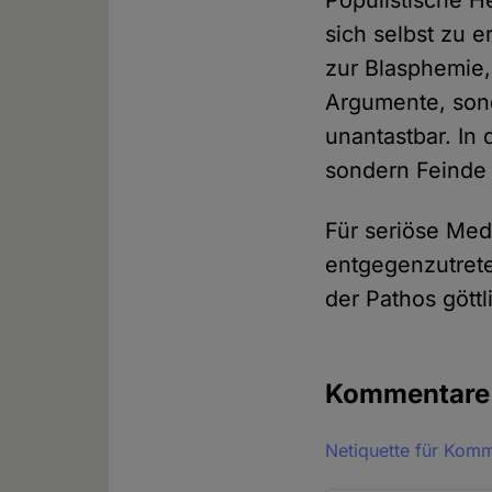
Populistische H
sich selbst zu e
zur Blasphemie
Argumente, sond
unantastbar. In
sondern Feinde 
Für seriöse Med
entgegenzutreten
der Pathos gött
Kommentar
Netiquette für Kom