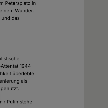
m Petersplatz in
 einem Wunder.
– und das
listische
Attentat 1944
chkeit überlebte
zenierung als
 genutzt.
ir Putin stehe