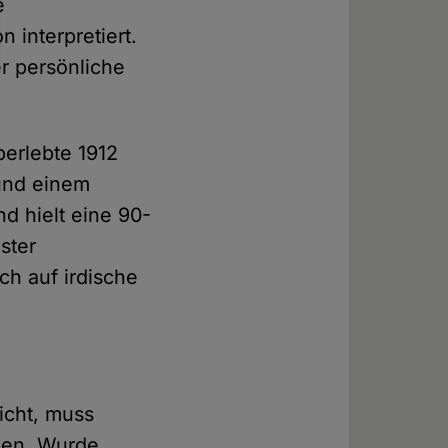
e
 interpretiert.
r persönliche
berlebte 1912
 und einem
d hielt eine 90-
ster
ch auf irdische
icht, muss
ben. Wurde