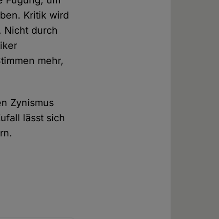
che Fügung, um
ben. Kritik wird
 Nicht durch
iker
 Stimmen mehr,
hen Zynismus
fall lässt sich
rn.