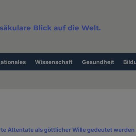
säkulare Blick auf die Welt.
extsuche
nationales
Wissenschaft
Gesundheit
Bild
e Attentate als göttlicher Wille gedeutet werden