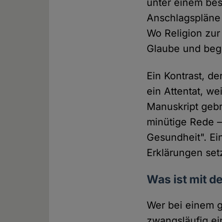
unter einem bes
Anschlagspläne w
Wo Religion zur
Glaube und begi
Ein Kontrast, de
ein Attentat, we
Manuskript gebr
minütige Rede –
Gesundheit". Ein
Erklärungen set
Was ist mit d
Wer bei einem g
zwangsläufig ei