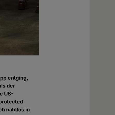
pp entging,
als der
ge US-
protected
ch nahtlos in