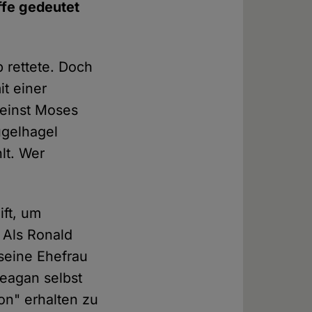
iffe gedeutet
 rettete. Doch
t einer
einst Moses
ugelhagel
lt. Wer
ift, um
 Als Ronald
seine Ehefrau
Reagan selbst
ion" erhalten zu