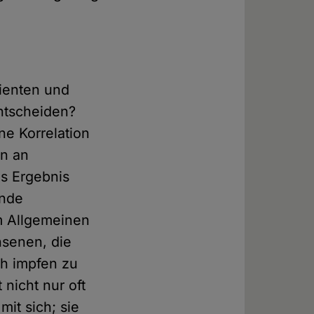
tienten und
entscheiden?
ne Korrelation
en an
as Ergebnis
ende
im Allgemeinen
hsenen, die
ch impfen zu
nicht nur oft
it sich; sie