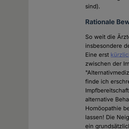
sind).
Rationale Bew
So weit die Ärzt
insbesondere der
Eine erst
kürzlic
zwischen der I
"Alternativmedi
finde ich ersch
Impfbereitschaft
alternative Beh
Homöopathie bej
lassen! Die Nei
ein grundsätzli