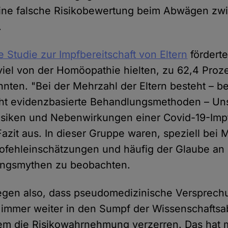
 eine falsche Risikobewertung beim Abwägen zw
.
 Studie zur Impfbereitschaft von Eltern
förderte
viel von der Homöopathie hielten, zu 62,4 Proze
nten. "Bei der Mehrzahl der Eltern besteht – be
cht evidenzbasierte Behandlungsmethoden – Uns
isiken und Nebenwirkungen einer Covid-19-Imp
azit aus. In dieser Gruppe waren, speziell bei M
kofehleinschätzungen und häufig der Glaube an
ngsmythen zu beobachten.
egen also, dass pseudomedizinische Versprech
 immer weiter in den Sumpf der Wissenschafts
em die Risikowahrnehmung verzerren. Das hat 