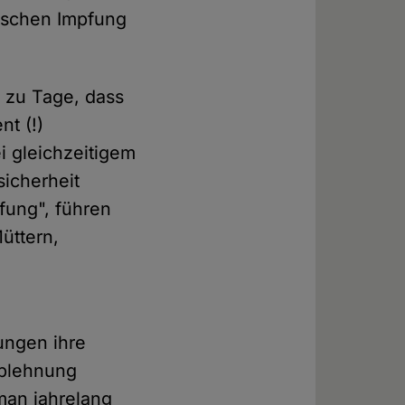
ischen Impfung
 zu Tage, dass
nt (!)
i gleichzeitigem
icherheit
fung", führen
üttern,
ungen ihre
ablehnung
man jahrelang