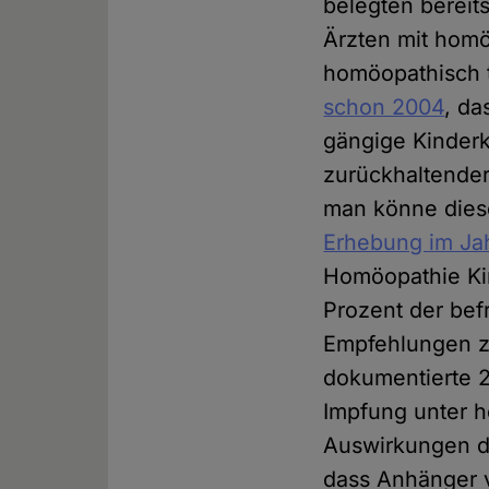
belegten bereit
Ärzten mit homö
homöopathisch t
schon 2004
, d
gängige Kinderk
zurückhaltender
man könne dies
Erhebung im Ja
Homöopathie Kin
Prozent der bef
Empfehlungen z
dokumentierte 
Impfung unter h
Auswirkungen 
dass Anhänger 