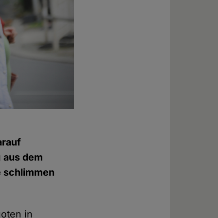
arauf
g aus dem
he schlimmen
oten in