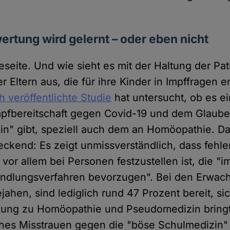
ertung wird gelernt – oder eben nicht
eseite. Und wie sieht es mit der Haltung der Pa
 Eltern aus, die für ihre Kinder in Impffragen 
h veröffentlichte Studie
hat untersucht, ob es ei
mpfbereitschaft gegen Covid-19 und dem Glaub
zin" gibt, speziell auch dem an Homöopathie. D
reckend: Es zeigt unmissverständlich, dass fehl
 vor allem bei Personen festzustellen ist, die "
andlungsverfahren bevorzugen". Bei den Erwac
ahen, sind lediglich rund 47 Prozent bereit, si
gung zu Homöopathie und Pseudomedizin bringt 
ches Misstrauen gegen die "böse Schulmedizin" m