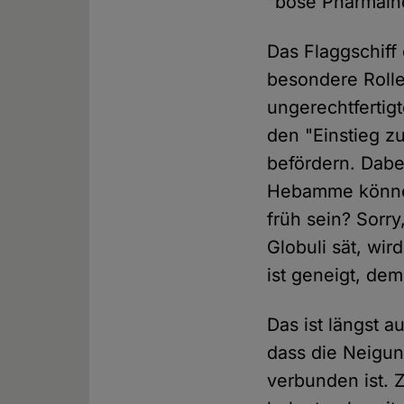
"böse Pharmaindu
Das Flaggschiff
besondere Rolle
ungerechtfertig
den "Einstieg 
befördern. Dabe
Hebamme können
früh sein? Sorry
Globuli sät, wi
ist geneigt, de
Das ist längst a
dass die Neigun
verbunden ist. 