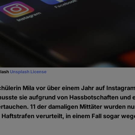
plash
Unsplash License
ülerin Mila vor über einem Jahr auf Instagram
 musste sie aufgrund von Hassbotschaften und 
rtauchen. 11 der damaligen Mittäter wurden nu
aftstrafen verurteilt, in einem Fall sogar we