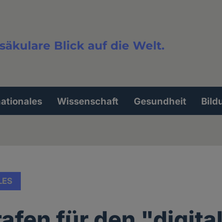
säkulare Blick auf die Welt.
extsuche
nationales
Wissenschaft
Gesundheit
Bild
LES
rafen für den "digita