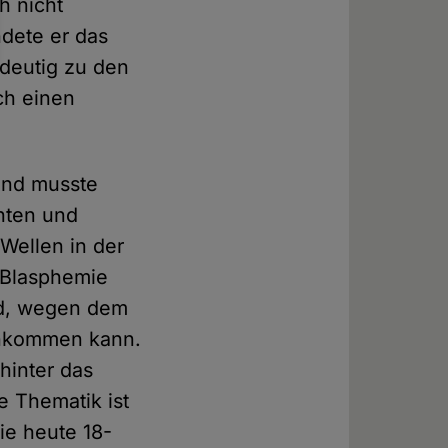
h nicht
ndete er das
ndeutig zu den
ch einen
 und musste
hten und
Wellen in der
d Blasphemie
ord, wegen dem
vonkommen kann.
 hinter das
e Thematik ist
ie heute 18-