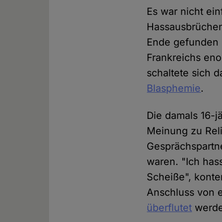
Es war nicht ei
Hassausbrüchen 
Ende gefunden h
Frankreichs en
schaltete sich 
Blasphemie
.
Die damals 16-j
Meinung zu Reli
Gesprächspartn
waren. "Ich hass
Scheiße", konte
Anschluss von 
überflutet
werde