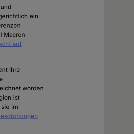
 und
erichtlich ein
 Grenzen
el Macron
echt auf
nt ihre
re
zeichnet worden
gion ist
 sie im
desdrohungen