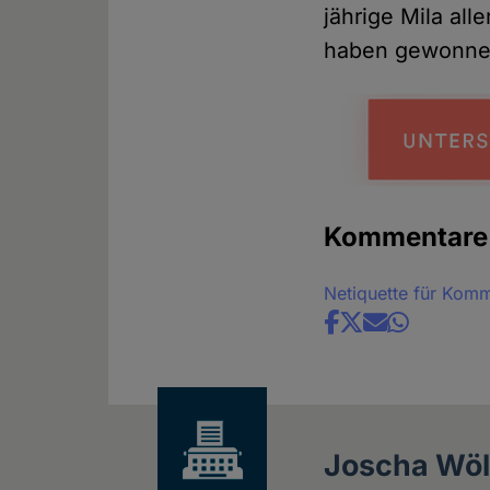
jährige Mila all
haben gewonnen
Kommentare
Netiquette für Kom
Share
news
Joscha Wöl