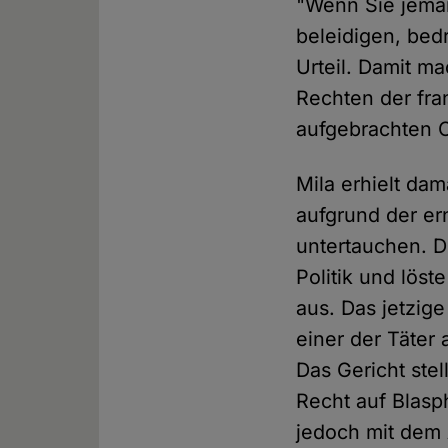
"Wenn Sie jeman
beleidigen, bed
Urteil. Damit m
Rechten der fra
aufgebrachten 
Mila erhielt da
aufgrund der e
untertauchen. D
Politik und lös
aus. Das jetzig
einer der Täter
Das Gericht stel
Recht auf Blasp
jedoch mit dem 