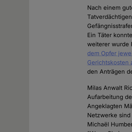
Nach einem gute
Tatverdächtige
Gefängnisstrafe
Ein Täter konnt
weiterer wurde
dem Opfer jewei
Gerichtskosten
den Anträgen de
Milas Anwalt Ric
Aufarbeitung de
Angeklagten Män
Netzwerke sind 
Michaël Humbert