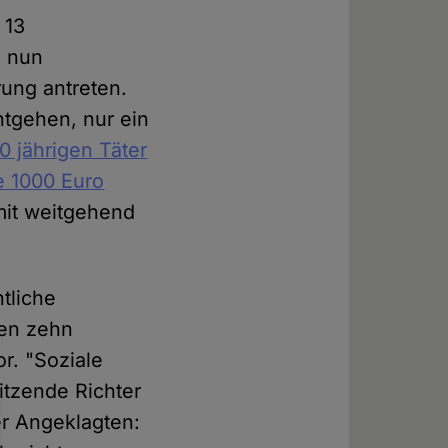
 13
n nun
ung antreten.
ntgehen, nur ein
0 jährigen Täter
e 1000 Euro
amit weitgehend
htliche
den zehn
r. "Soziale
itzende Richter
er Angeklagten: