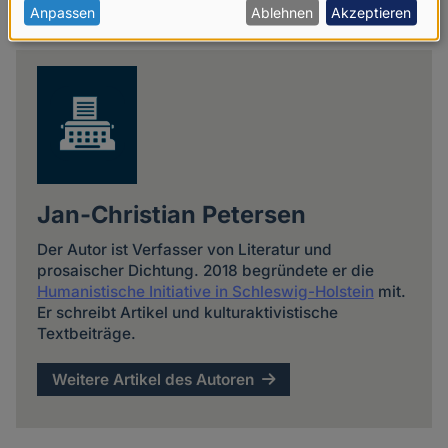
personenbezogenen
Anpassen
Ablehnen
Akzeptieren
Share
Daten
news
und
Cookies
Jan-Christian Petersen
Der Autor ist Verfasser von Literatur und
prosaischer Dichtung. 2018 begründete er die
Humanistische Initiative in Schleswig-Holstein
mit.
Er schreibt Artikel und kulturaktivistische
Textbeiträge.
Weitere Artikel des Autoren