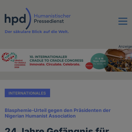
Direkt
zum
Inhalt
Menu
Der säkulare Blick auf die Welt.
Anzeige
Advertising
vor
Inhalt
INTERNATIONALES
Blasphemie-Urteil gegen den Präsidenten der
Nigerian Humanist Association
24 Jahre Gefängnis für